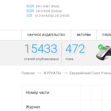
Перейти
ISSN:
к
2411-6467 (Print)
ISSN:
содержимому
2413-9335 (Online)
DOI:
10.31618/ESU.2413-9335
НАУЧНОЕ ИЗДАТЕЛЬСТВО
АВТОРАМ
ПУБЛ
15433
472
статей опубликовано
тома
Главная
ЖУРНАЛЫ
Евразийский Союз Учен
Номер части:
Журнал