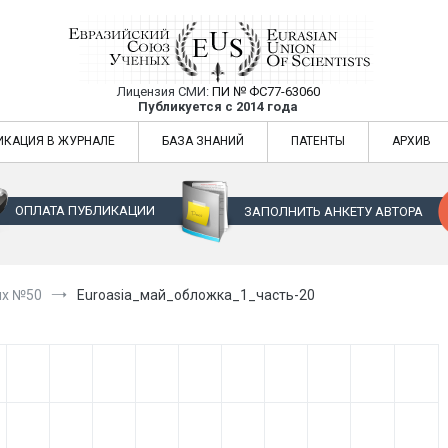
Лицензия СМИ:
ПИ № ФС77-63060
Евразийский Союз Ученых — публикация
Публикуется с 2014 года
жур
Евразийский Союз Ученых — публикация научных статей в ежемес
ИКАЦИЯ В ЖУРНАЛЕ
БАЗА ЗНАНИЙ
ПАТЕНТЫ
АРХИВ
ОПЛАТА ПУБЛИКАЦИИ
ЗАПОЛНИТЬ АНКЕТУ АВТОРА
ых №50
Euroasia_май_обложка_1_часть-20