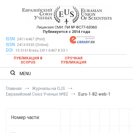
Перейти
к
содержимому
Лицензия СМИ:
ПИ № ФС77-63060
Евразийский Союз Ученых —
Публикуется с 2014 года
публикация научных статей в
ISSN:
Евразийский Союз Ученых — публикация научных статей в
2411-6467 (Print)
ISSN:
2413-9335 (Online)
ежемесячном научном журнале
ежемесячном научном журнале
DOI:
10.31618/esu.2411-6467.8.53.1
ПУБЛИКАЦИЯ В
СРОЧНАЯ
SCOPUS
ПУБЛИКАЦИЯ
MENU
Главная
Журналы на OJS
Евразийский Союз Ученых №82
Euro-1-82-web-1
Номер части: