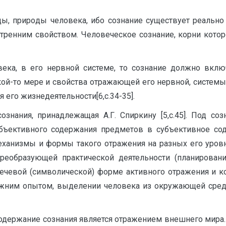
ды, приро­ды человека, ибо сознание существует реальн
утренним свойством. Челове­ческое сознание, корни кото
ека, в его нервной систе­ме, то сознание должно включ
кой-то мере и свойства отражающей его нервной, системы.
я его жизнедеятельности[6,с.34-35].
ознания, принадлежащая А.Г. Спиркину [5,с.45]. Под со
объективного содержания предметов в субъективное со
еханизмы и формы такого отражения на разных его уровн
еобразующей практической деятельности (планирование
ечевой (символической) форме активного отражения и к
ежним опытом, выделении человека из окружающей среды
содержание сознания является отраже­нием внешнего мира.