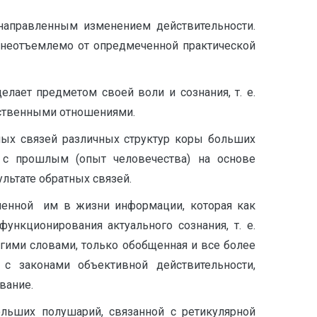
на­правленным изменением действительности.
 неотъемлемо от опредмеченной практической
лает предметом своей воли и сознания, т. е.
ественными отношениями.
ных свя­зей различных структур коры больших
 с прошлым (опыт человечест­ва) на основе
льтате обратных связей.
ченной им в жизни информации, которая как
нкционирования актуального сознания, т. е.
угими сло­вами, только обобщенная и все более
с законами объективной дейст­вительности,
вание.
льших полу­шарий, связанной с ретикулярной