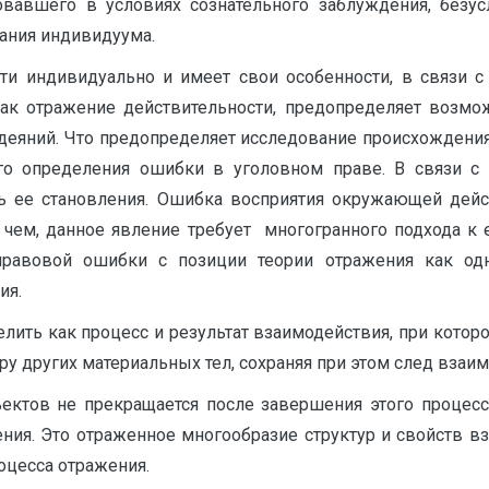
вавшего в условиях сознательного заблуждения, безу
ания индивидуума.
сти индивидуально и имеет свои особенности, в связи 
как отражение действительности, предопределяет воз
деяний. Что предопределяет исследование происхождения
о определения ошибки в уголовном праве. В связи с 
ть ее становления. Ошибка восприятия окружающей дейст
с чем, данное явление требует многогранного подхода к
правовой ошибки с позиции теории отражения как од
ия.
ить как процесс и результат взаимодействия, при котор
ру других материальных тел, сохраняя при этом след взаи
ъектов не прекращается после завершения этого процес
ления. Это отраженное многообразие структур и свойств 
цесса отражения.