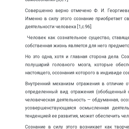
Совершенно верно отмечено Ф. И. Георгиевы
Именно в силу этого сознание приобретает 
деятельности человека [1,с.96].
Человек как сознательное существо, ставяще
собственная жизнь является для него предме
Но это одна, хотя и главная сторона дела. 
полушарий голов­ного мозга, которые обес
настоящего, осознания которого в индивиде со
Внутренний механизм отражения в отличие 
определенный вид отражения (обобщенный оп
челове­ческая деятельность — обдуманная, осо
усовершенствую­щаяся осмысленная деятель
тенденцией ее развития, может обеспечить чел
Сознание в силу этого возникает как творч