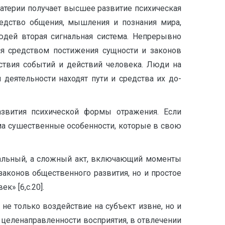
ате­рии получает высшее развитие психическая
едство общения, мышле­ния и познания мира,
дей вторая сигнальная система. Непрерыв­но
ся средством постижения сущности и законов
ствия событий и действий человека. Люди на
 деятельности находят пути и средства их до­
азвития психической формы отражения. Если
ма сушественные особенности, которые в свою
ркальный, а сложный акт, включающий моменты
 законов общественного развития, но и простое
к» [6,с.20].
 не только воздействие на субъект извне, но и
и целенаправленности восприятия, в отвлечении