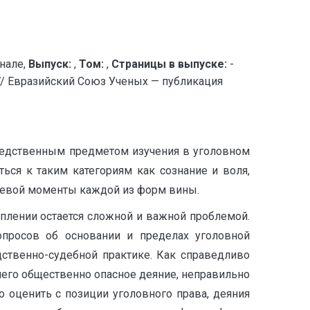
нале,
Выпуск:
,
Том:
,
Страницы в выпуске:
-
вразийский Союз Ученых — публикация
средственным предметом изучения в уголовном
ься к таким категориям как сознание и воля,
левой моменты каждой из форм вины.
плении остается сложной и важной проблемой.
просов об основании и пределах уголовной
дственно-судебной практике. Как справедливо
шего об­щественно опасное деяние, неправильно
но оценить с позиции уголовного права, деяния