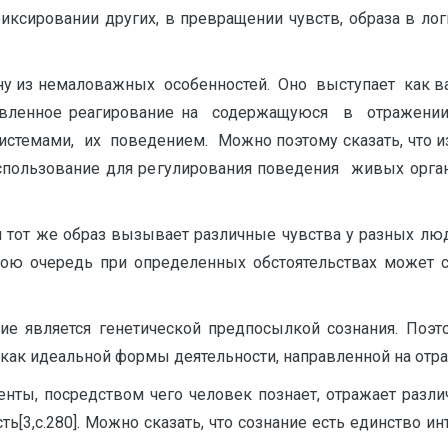
фиксировании других, в превращении чувств, образа в л
дну из немаловажных особенностей. Оно выступает как 
равленное реагирование на содержащуюся в отражен
истемами, их поведением. Можно поэтому сказать, что
спользование для регулирования поведения живых орга
и тот же образ вызывает различные чувства у разных люд
свою очередь при определенных обстоятельствах может
ие является генетической предпосылкой сознания. Поэ
как идеальной формы деятельности, направленной на отра
енты, посредством чего человек познает, отражает разли
ь[3,с.280]. Можно сказать, что сознание есть единство и