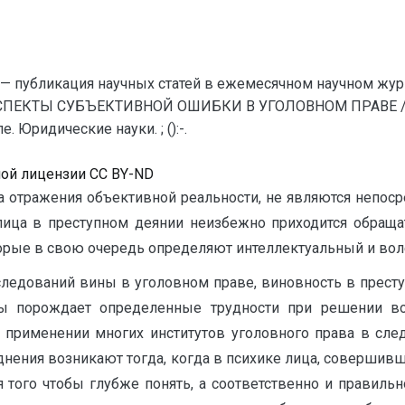
— публикация научных статей в ежемесячном научном жур
ПЕКТЫ СУБЪЕКТИВНОЙ ОШИБКИ В УГОЛОВНОМ ПРАВЕ // Е
 Юридические науки. ; ():-.
ной лицензии CC BY-ND
та отражения объективной реальности, не являются непо
лица в преступном деянии неизбежно приходится обращат
торые в свою очередь определяют интеллектуальный и во
следований вины в уголовном праве, виновность в престу
ы порождает определенные трудности при ре­шении во
, примене­нии многих институтов уголовного права в сле
днения воз­никают тогда, когда в психике лица, совершив
ля того чтобы глубже понять, а соответственно и правиль