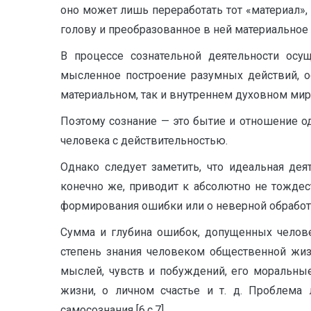
оно может лишь переработать тот «ма­териал»,
голову и преобразованное в ней материальное [2
В процессе сознательной деятельности осущ
мысленное построение разумных действий, о
материальном, так и внутреннем духовном мир
Поэтому сознание — это бытие и отношение од
человека с действительностью.
Однако следует заметить, что идеальная дея
конечно же, приводит к абсолютно не тожде
формирования ошибки или о неверной обработ
Сумма и глубина ошибок, допущенных человек
степень зна­ния человеком общественной жи
мыслей, чувств и побуждений, его моральны
жизни, о личном счастье и т. д. Проблема 
самосознания [6,с.7].