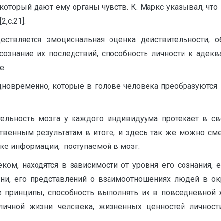
 который дают ему органы чувств. К. Маркс ука­зывал, ч
,с.21].
ествляется эмоциональная оценка действительности, о
сознание их последствий, способность личности к адек
е.
новременно, которые в голове человека пре­образуются в
тельность мозга у каждого индивидуума протекает в св
ственным результатам в итоге, и здесь так же можно см
ке информации, поступаемой в мозг.
ом, находятся в зависимости от уровня его сознания, ег
зни, его представлений о взаимоотношениях людей в ок
е принципы, способность выполнять их в повседневной ж
личной жиз­ни человека, жизненных ценностей личнос