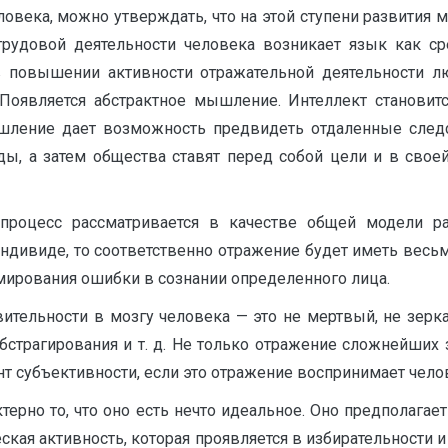
овека, можно утверждать, что на этой ступени развития м
трудовой деятельности человека возникает язык как ср
 повышении активности отражательной дея­тельности лю
 Появ­ляется абстрактное мышление. Интеллект становит
ышление дает возможность предвидеть отдаленные след
ы, а затем общества ставят перед собой цели и в своей
процесс рассматривается в качестве общей модели р
индивиде, то соответственно отражение будет иметь весь
мирования ошибки в сознании определенного лица.
ительно­сти в мозгу человека — это не мертвый, не зе
абстрагирования и т. д. Не только отражение сложнейших
 субъективности, если это отражение вос­принимает челове
терно то, что оно есть нечто идеальное. Оно предполагает
еская активность, которая проявляется в избирательности 