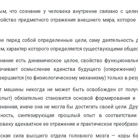
м, что сознание у человека внутренне связано с целе
свойство предметного отражения внешнего мира, которое
е перед собой определенные цели, саму деятельность де
том, характер которого опре­деляется существующими общ
Сознание есть динамическое целое, свойство функциональ
печивает осмысление единства будущего (опережение)
вершается (по физиологическому механизму) только в резу
от маши­ны никогда не может быть освобожден от полу
ыт) обязательно становится основой формирования и фу
знанная, ина­че она не могла бы достигать своей цели. Др
ность, синтезирующая прош­лый опыт в соответствии 
овеку адекватное ее отражение и практическое пре­образо
еская сила высшего отдела головного мозга — коры бо