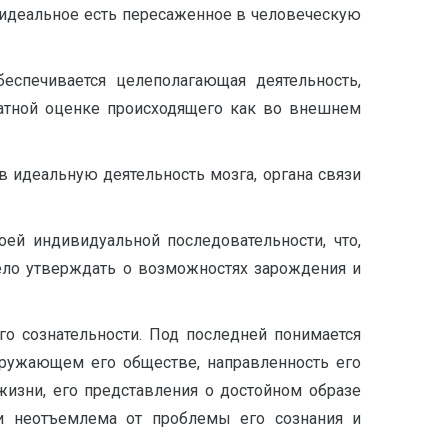
то идеальное есть пересаженное в человеческую
беспечивается целеполагающая деятельность,
ватной оценке происходящего как во внешнем
 идеальную деятельность мозга, органа свя­зи
оей индивидуальной последовательности, что,
ело утверждать о возможностях зарождения и
о соз­нательности. Под последней понимается
ружающем его общест­ве, направленность его
изни, его представления о достойном образе
ти неотъемле­ма от проблемы его сознания и