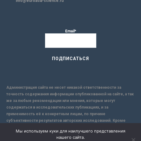
info@euroasia-science.ru
Email*
Администрация сайта не несет никакой ответственности за
точность содержания информации опубликованной на сайте, а так
же за любые рекомендации или мнения, которые могут
содержаться в исследовательских публикациях, и за
применимость её к конкретным лицам, по причине
субъективности результатов авторских исследований. Кроме
того, поскольку интернет не обеспечивает в полной мере
Мы используем куки для наилучшего представления
надежной защиты информации, Сайт не несет ответственности за
нашего сайта.
информацию, присылаемую через интернет.