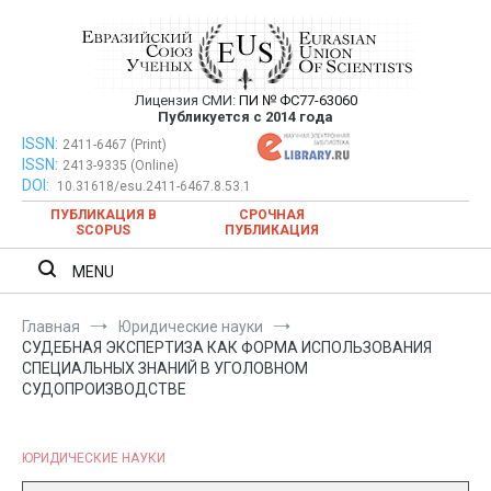
Перейти
к
содержимому
Лицензия СМИ:
ПИ № ФС77-63060
Евразийский Союз Ученых —
Публикуется с 2014 года
публикация научных статей в
ISSN:
Евразийский Союз Ученых — публикация научных статей в
2411-6467 (Print)
ISSN:
2413-9335 (Online)
ежемесячном научном журнале
ежемесячном научном журнале
DOI:
10.31618/esu.2411-6467.8.53.1
ПУБЛИКАЦИЯ В
СРОЧНАЯ
SCOPUS
ПУБЛИКАЦИЯ
MENU
Главная
Юридические науки
СУДЕБНАЯ ЭКСПЕРТИЗА КАК ФОРМА ИСПОЛЬЗОВАНИЯ
СПЕЦИАЛЬНЫХ ЗНАНИЙ В УГОЛОВНОМ
СУДОПРОИЗВОДСТВЕ
ЮРИДИЧЕСКИЕ НАУКИ