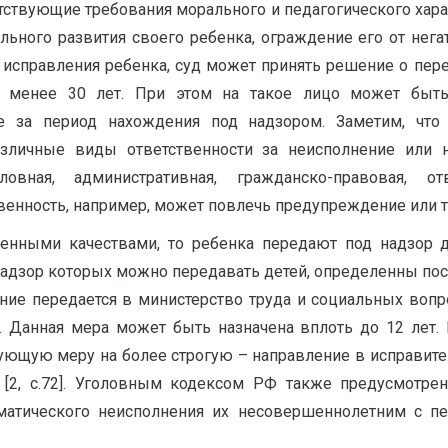
тствующие требования морального и педагогического харак
ьного развития своего ребенка, ограждение его от нега
я исправления ребенка, суд может принять решение о пер
не менее 30 лет. При этом на такое лицо может быт
е за период нахождения под надзором. Заметим, что 
зличные виды ответственности за неисполнение или 
овная, административная, гражданско-правовая, от
твенность, например, может повлечь предупреждение или 
енными качествами, то ребенка передают под надзор 
надзор которых можно передавать детей, определенны пос
ние передается в министерство труда и социальных вопр
. Данная мера может быть назначена вплоть до 12 лет.
ющую меру на более строгую – направление в исправител
 [2, с.72]. Уголовным кодексом РФ также предусмотр
ематического неисполнения их несовершеннолетним с п