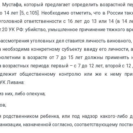
Мустафа, который предлагает определить возрастной пер
до 14 лет [5, с.105]. Необходимо отметить, что в России
головной ответственности с 16 лет до 13 или 14 (в 14 
.20 УК РФ: убийство, умышленное причинение тяжкого вре
рассмотрения уголовных дел ставится личность виновного,
а необходима конкретному субъекту ввиду его личности, 
олетним в возрасте от 7 до 15 лет должны применять не
возрастных периода: первый – с 7 до 12 лет, второй с 1
 подлежит общественному контролю или же к нему пр
 УК Ливана:
з них, либо опекуна;
ов;
я родственником ребенка, или под надзор какого-либо 
анизации, назначенной согласно, соответствующему поста