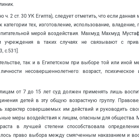
линик.
ч. 2 ст. 30 УК Египта), следует отметить, что если данная
 категории тех, изготовление, использование, владение,
воспитательной мерой воздействия. Махмуд Махмуд Муста
 учреждения в таких случаях не связывают с привл
 с.531].
тельстве, так и в Египетском при выборе той или иной м
личности несовершеннолетнего: возраст, психическое 
к лицам от 7 до 15 лет суд должен применять лишь восп
динения детей в эту общую возрастную группу. Правове
ь характер совершаемых им действий и руководить своим
ьные меры воздействия к лицам, опасным для общества. М
раста в лучшей степени способствовала определен
лось право выбора между смягченным наказанием и восп