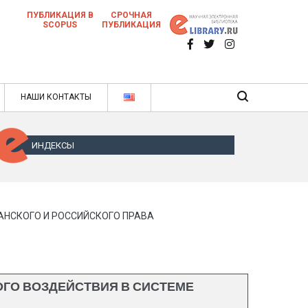
ПУБЛИКАЦИЯ В
СРОЧНАЯ
SCOPUS
ПУБЛИКАЦИЯ
 научных статей в ежемесячном научном
нале
ячном научном журнале
НАШИ КОНТАКТЫ
ИНДЕКСЫ
АНСКОГО И РОССИЙСКОГО ПРАВА
ГО ВОЗДЕЙСТВИЯ В СИСТЕМЕ