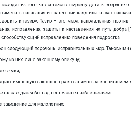
исходит из того, что согласно шариату дети в возрасте от
применять наказания из категории хадд или кысас, назн
ворить к тазиру. Тазир – это мера, направленная против
ния, исправления, защиты и наставления на путь добра [1,
ир, способствующий исправлению поведения подростка.
трен следующий перечень исправительных мер. Таковыми 
му из них, либо законному опекуну;
ов семьи;
иацию, имеющую законное право заниматься воспитанием д
де он находился бы под постоянным наблюдением;
е заведение для малолетних;