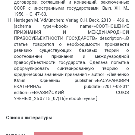
договоров, соглашений и конвенций, заключенных
СССР с иностранными государствами. Вып. XII, М.,
1956. – С. 47-63.
Herdegen M. Vӧ München: Verlag C.H. Beck, 2013 – 466 s.
[schema type=»book» name=»СООТНОШЕНИЕ
ПРИЗНАНИЯ И МЕЖДУНАРОДНОЙ
ПРАВОСУБЪЕКТНОСТИ ГОСУДАРСТВ» description=»В
статье говорится о необходимости произвести
ревизию существующих базовых теорий о
соотношении признания и международной
правосубъектности государства. Сделана попытка
сформулировать синтезированную теорию о
юридическом значении признания.» author=»Левченко
Юлия Юрьевна» publisher=»БАСАРАНОВИЧ
ЕКАТЕРИНА» pubdate=»2017-03-01″
edition=»ЕВРАЗИЙСКИЙ СОЮЗ
УЧЕНЫХ_25.07.15_07(16)» ebook=»yes» ]
Список литературы: