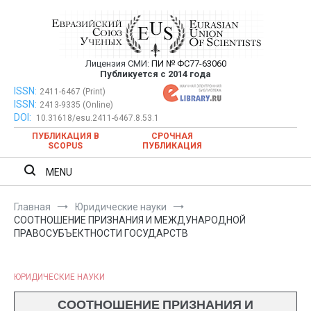
Перейти
к
содержимому
Лицензия СМИ:
ПИ № ФС77-63060
Евразийский Союз Ученых —
Публикуется с 2014 года
публикация научных статей в
ISSN:
Евразийский Союз Ученых — публикация научных статей в
2411-6467 (Print)
ISSN:
2413-9335 (Online)
ежемесячном научном журнале
ежемесячном научном журнале
DOI:
10.31618/esu.2411-6467.8.53.1
ПУБЛИКАЦИЯ В
СРОЧНАЯ
SCOPUS
ПУБЛИКАЦИЯ
MENU
Главная
Юридические науки
СООТНОШЕНИЕ ПРИЗНАНИЯ И МЕЖДУНАРОДНОЙ
ПРАВОСУБЪЕКТНОСТИ ГОСУДАРСТВ
ЮРИДИЧЕСКИЕ НАУКИ
СООТНОШЕНИЕ ПРИЗНАНИЯ И