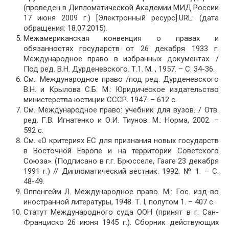
(проведен в Дипломатической Академии МИД России
17 июня 2009 г.) [Электронный ресурс].URL: (дата
обращения: 18.07.2015).
Межамериканская конвенция о правах и
обязанностях государств от 26 декабря 1933 г.
Международное право в избранных документах. /
Под ред. В.Н. Дурденевского. Т.1. М. , 1957. – С. 34-36.
См.: Международное право /под ред. Дурденевского
В.Н. и Крылова С.Б. М.: Юридическое издательство
министерства юстиции СССР. 1947. – 612 с.
См. Международное право: учебник для вузов. / Отв.
ред. Г.В. Игнатенко и О.И. Тиунов. М.: Норма, 2002. –
592 с.
См. «О критериях ЕС для признания новых государств
в Восточной Европе и на территории Советского
Союза». (Подписано в г.г. Брюсселе, Гааге 23 декабря
1991 г.) // Дипломатический вестник. 1992. № 1. – С.
48-49.
Оппенгейм Л. Международное право. М.: Гос. изд-во
иностранной литературы, 1948. Т. I, полутом 1. – 407 c.
Статут Международного суда ООН (принят в г. Сан-
Франциско 26 июня 1945 г.). Сборник действующих