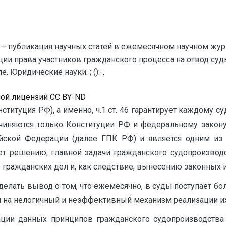
— публикация научных статей в ежемесячном научном жур
ции права участников гражданского процесса на отвод суд
 Юридические науки. ; ():-.
ной лицензии CC BY-ND
титуция РФ), а именно, ч.1 ст. 46 гарантирует каждому су
чиняются только Конституции РФ и федеральному закону
йской Федерации (далее ГПК РФ) и является одним из 
т решению, главной задачи гражданского судопроизводс
ражданских дел и, как следствие, вынесению законных и 
елать вывод о том, что ежемесячно, в суды поступает бол
 на нелогичный и неэффективный механизм реализации их 
ции данных принципов гражданского судопроизводства 