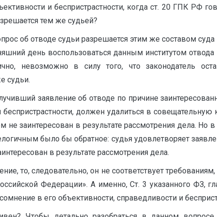
ъективности и беспристрастности, когда ст. 20 ГПК РФ го
зрешается тем же судьей?
рос об отводе судьи разрешается этим же составом суда 
дняшний день воспользоваться данным институтом отвода 
чно, невозможно в силу того, что законодатель ост
е судьи.
олучивший заявление об отводе по причине заинтересованн
беспристрастности, должен удалиться в совещательную к
м не заинтересован в результате рассмотрения дела. Но 
елогичным было бы обратное: судья удовлетворяет заявлен
аинтересован в результате рассмотрения дела.
ение, то, следовательно, он не соответствует требованиям
ссийской Федерации». А именно, Ст. 3 указанного ФЗ, гл
сомнение в его объективности, справедливости и беспристр
вен? Чтобы детально разобраться в данном вопросе,