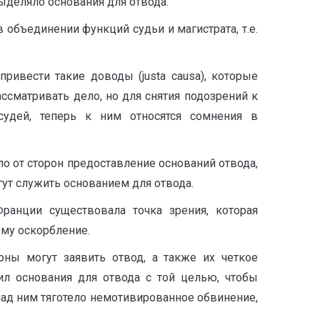
выделяло основания для отвода.
объединении функций судьи и магистрата, т.е.
ивести такие доводы (justa causa), которые
ссматривать дело, но для снятия подозрений к
судей, теперь к ним относятся сомнения в
ло от сторон предоставление оснований отвода,
гут служить основанием для отвода.
анции существовала точка зрения, которая
ему оскорбление.
оны могут заявить отвод, а также их четкое
ил основания для отвода с той целью, чтобы
над ним тяготело немотивированное обвинение,