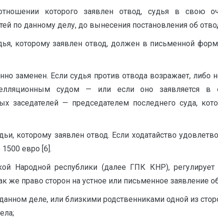
 отношении которого заявлен отвод, судья в свою о
ей по данному делу, до вынесения постановления об отво
удья, которому заявлен отвод, должен в письменной форм
но заменен. Если судья против отвода возражает, либо не
апелляционным судом — или если оно заявляется в о
ых заседателей — председателем последнего суда, кот
ьи, которому заявлен отвод. Если ходатайство удовлетворя
1500 евро [6].
ой Народной республики (далее ГПК КНР), регулирует
ак же право сторон на устное или письменное заявление о
 данном деле, или близкими родственниками одной из сторо
ела;