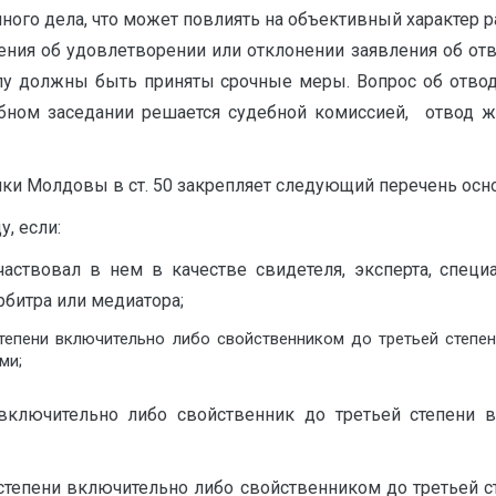
нного дела, что может повлиять на объективный характер р
ия об удовлетворении или отклонении заявления об отвод
елу должны быть приняты срочные меры. Вопрос об отво
бном заседании решается судебной комиссией, отвод 
и Молдовы в ст. 50 закрепляет следующий перечень осно
, если:
ствовал в нем в качестве свидетеля, эксперта, специал
рбитра или медиатора;
степени включительно либо свойственником до третьей степе
ми;
 включительно либо свойственник до третьей степени 
 степени включительно либо свойственником до третьей 