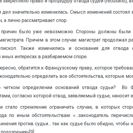
 закрепляло право и процедуру отвода судей (recusatio), 
 дел значительно изменилась. Смысл изменений состоял в 
, а лично рассматривает спор.
 причин было уже невозможно. Стороны должны были пр
агистрата. Причем в этом случае магистрат продолжал ра
епископ. Также изменились и основания для отвода 
 иных интересах в разбираемом споре.
ресно, обратится к Французскому праву, которое требова
законодательно определить все обстоятельства, которые мо
четком определении оснований отвода судьи? Во Фр
и, согласно которой отвод, заявляемый судье, наносит 
и стало стремление ограничить случаи, в которых стор
да по иным обстоятельствам: «…законодатель перечисл
нения против судьи… так как судье было обидно, чтобы 
подозрения»[9].