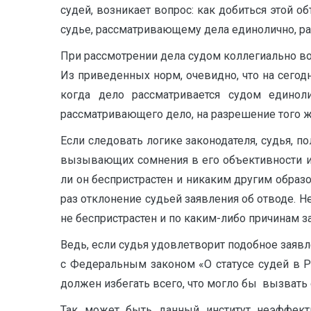
судей, возникает вопрос: как добиться этой об
судье, рассматривающему дела единолично, ра
При рассмотрении дела судом коллегиально воп
Из приведенных норм, очевидно, что на сего
когда дело рассматривается судом единоли
рассматривающего дело, на разрешение того ж
Если следовать логике законодателя, судья, п
вызывающих сомнения в его объективности и 
ли он беспристрастен и никаким другим образо
раз отклонение судьей заявления об отводе. Н
не беспристрастен и по каким-либо причинам з
Ведь, если судья удовлетворит подобное заявл
с Федеральным законом «О статусе судей в Ро
должен избегать всего, что могло бы вызвать 
Так может быть данный институт неэффекти