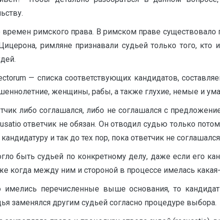
ьству.
 времен римского права. В римском праве существовало п
ицерона, римляне признавали судьей только того, кто 
дей.
lectorum — списка соответствующих кандидатов, составля
ршеннолетние, женщины, рабы, а также глухие, немые и у
етчик либо соглашался, либо не соглашался с предложением
ecusatio ответчик не обязан. Он отводил судью только пото
андидатуру и так до тех пор, пока ответчик не соглашался
огло быть судьей по конкретному делу, даже если его кан
 же когда между ним и стороной в процессе имелась какая-
 имелись перечисленные выше основания, то кандидат 
дья заменялся другим судьей согласно процедуре выбора.