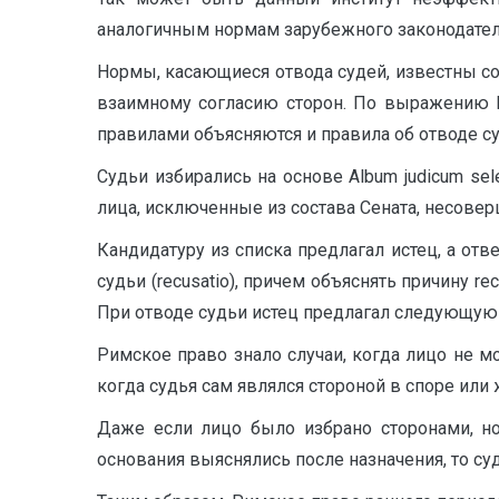
аналогичным нормам зарубежного законодател
Нормы, касающиеся отвода судей, известны со
взаимному согласию сторон. По выражению Ц
правилами объясняются и правила об отводе су
Судьи избирались на основе Album judicum se
лица, исключенные из состава Сената, несове
Кандидатуру из списка предлагал истец, а отв
судьи (recusatio), причем объяснять причину r
При отводе судьи истец предлагал следующую к
Римское право знало случаи, когда лицо не м
когда судья сам являлся стороной в споре или
Даже если лицо было избрано сторонами, но
основания выяснялись после назначения, то су