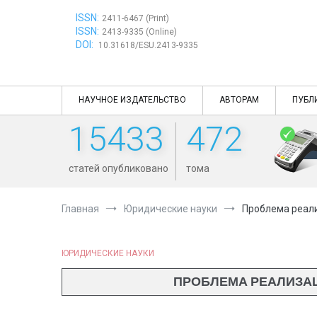
Перейти
ISSN:
к
2411-6467 (Print)
ISSN:
содержимому
2413-9335 (Online)
DOI:
10.31618/ESU.2413-9335
НАУЧНОЕ ИЗДАТЕЛЬСТВО
АВТОРАМ
ПУБЛ
15433
472
статей опубликовано
тома
Главная
Юридические науки
Проблема реали
ЮРИДИЧЕСКИЕ НАУКИ
ПРОБЛЕМА РЕАЛИЗАЦ