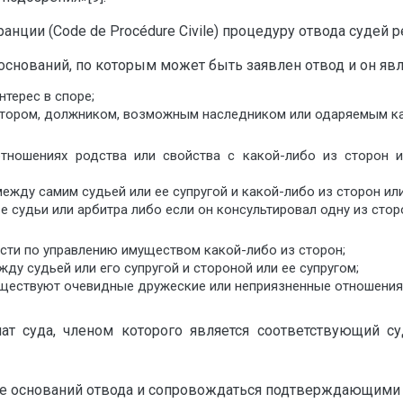
ции (Code de Procédure Civile) процедуру отвода судей 
 оснований, по которым может быть заявлен отвод и он я
нтерес в споре;
дитором, должником, возможным наследником или одаряемым ка
отношениях родства или свойства с какой-либо из сторон и
ежду самим судьей или ее супругой и какой-либо из сторон или
е судьи или арбитра либо если он консультировал одну из стор
ости по управлению имуществом какой-либо из сторон;
у судьей или его супругой и стороной или ее супругом;
уществуют очевидные дружеские или неприязненные отношения
иат суда, членом которого является соответствующий с
ие оснований отвода и сопровождаться подтверждающими 