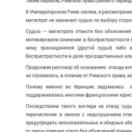
Таким образом, Римское право раннего периода
В Императорском Риме систем, а рассмотрения
магистрат не назначает судью по выбору сторон
Судью — магистрата отвести без объяснения
мотивировали сомнение в беспристрастности м
нему присоединялся (другой судья) либо 
беспристрастности в деле при родственных или
Продолжая разговор об основаниях отвода инте
но стремилось, в отличие от Римского права, 
Почему именно во Франции, задумались о 
поддерживалась многими французскими юристам
Последствием такого взгляда на отвод судь
перечисление в законе с недопущением отво
предупредить неосновательные и обидные обви
то закон отменил отвод без объяснений причин 