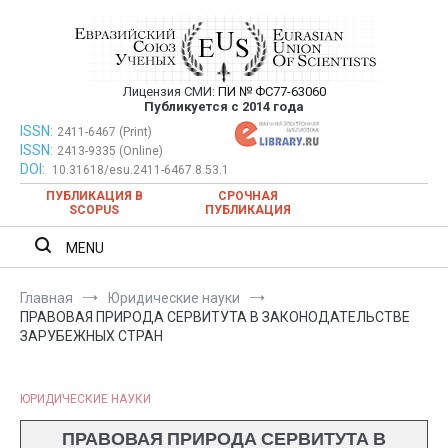
Перейти
к
содержимому
Лицензия СМИ:
ПИ № ФС77-63060
Евразийский Союз Ученых —
Публикуется с 2014 года
публикация научных статей в
ISSN:
Евразийский Союз Ученых — публикация научных статей в
2411-6467 (Print)
ISSN:
2413-9335 (Online)
ежемесячном научном журнале
ежемесячном научном журнале
DOI:
10.31618/esu.2411-6467.8.53.1
ПУБЛИКАЦИЯ В
СРОЧНАЯ
SCOPUS
ПУБЛИКАЦИЯ
MENU
Главная
Юридические науки
ПРАВОВАЯ ПРИРОДА СЕРВИТУТА В ЗАКОНОДАТЕЛЬСТВЕ
ЗАРУБЕЖНЫХ СТРАН
ЮРИДИЧЕСКИЕ НАУКИ
ПРАВОВАЯ ПРИРОДА СЕРВИТУТА В