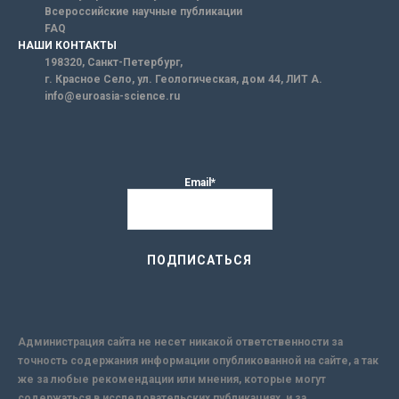
Всероссийские научные публикации
FAQ
НАШИ КОНТАКТЫ
198320, Санкт-Петербург,
г. Красное Село, ул. Геологическая, дом 44, ЛИТ А.
info@euroasia-science.ru
Email*
Администрация сайта не несет никакой ответственности за
точность содержания информации опубликованной на сайте, а так
же за любые рекомендации или мнения, которые могут
содержаться в исследовательских публикациях, и за