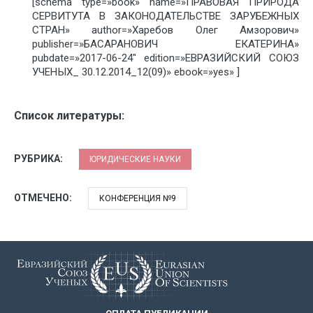
[schema type=»book» name=»ПРАВОВАЯ ПРИРОДА
СЕРВИТУТА В ЗАКОНОДАТЕЛЬСТВЕ ЗАРУБЕЖНЫХ
СТРАН» author=»Харебов Олег Амзорович»
publisher=»БАСАРАНОВИЧ ЕКАТЕРИНА»
pubdate=»2017-06-24″ edition=»ЕВРАЗИЙСКИЙ СОЮЗ
УЧЕНЫХ_ 30.12.2014_12(09)» ebook=»yes» ]
Список литературы:
РУБРИКА:
ЮРИДИЧЕСКИЕ НАУКИ
ОТМЕЧЕНО:
КОНФЕРЕНЦИЯ №9