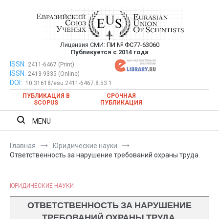
Перейти
к
содержимому
Лицензия СМИ:
ПИ № ФС77-63060
Евразийский Союз Ученых —
Публикуется с 2014 года
публикация научных статей в
ISSN:
Евразийский Союз Ученых — публикация научных статей в
2411-6467 (Print)
ISSN:
2413-9335 (Online)
ежемесячном научном журнале
ежемесячном научном журнале
DOI:
10.31618/esu.2411-6467.8.53.1
ПУБЛИКАЦИЯ В
СРОЧНАЯ
SCOPUS
ПУБЛИКАЦИЯ
MENU
Главная
Юридические науки
Ответственность за нарушение требований охраны труда.
ЮРИДИЧЕСКИЕ НАУКИ
ОТВЕТСТВЕННОСТЬ ЗА НАРУШЕНИЕ
ТРЕБОВАНИЙ ОХРАНЫ ТРУДА.