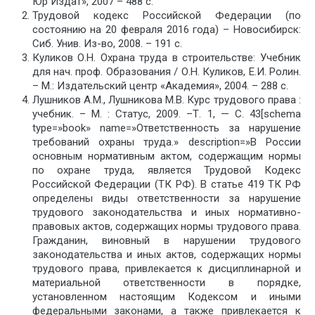
Юр Издат», 2007 – 488 с.
Трудовой кодекс Российской Федерации (по
состоянию на 20 февраля 2016 года) – Новосибирск:
Сиб. Унив. Из-во, 2008. – 191 с.
Куликов О.Н. Охрана труда в строительстве: Учебник
для нач. проф. Образования / О.Н. Куликов, Е.И. Ролин.
– М.: Издательский центр «Академия», 2004. – 288 с.
Лушников А.М., Лушникова М.В. Курс трудового права :
учебник. – М. : Статус, 2009. –Т. 1, — С. 43[schema
type=»book» name=»Ответственность за нарушение
требований охраны труда.» description=»В России
основным нормативным актом, содержащим нормы
по охране труда, является Трудовой Кодекс
Российской Федерации (ТК РФ). В статье 419 ТК РФ
определены виды ответственности за нарушение
трудового законодательства и иных нормативно-
правовых актов, содержащих нормы трудового права.
Гражданин, виновный в нарушении трудового
законодательства и иных актов, содержащих нормы
трудового права, привлекается к дисциплинарной и
материальной ответственности в порядке,
установленном настоящим Кодексом и иными
федеральными законами, а также привлекается к