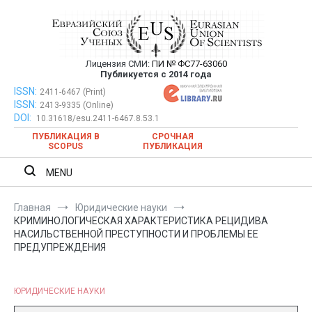
Перейти
к
содержимому
Лицензия СМИ:
ПИ № ФС77-63060
Евразийский Союз Ученых —
Публикуется с 2014 года
публикация научных статей в
ISSN:
Евразийский Союз Ученых — публикация научных статей в
2411-6467 (Print)
ISSN:
2413-9335 (Online)
ежемесячном научном журнале
ежемесячном научном журнале
DOI:
10.31618/esu.2411-6467.8.53.1
ПУБЛИКАЦИЯ В
СРОЧНАЯ
SCOPUS
ПУБЛИКАЦИЯ
MENU
Главная
Юридические науки
КРИМИНОЛОГИЧЕСКАЯ ХАРАКТЕРИСТИКА РЕЦИДИВА
НАСИЛЬСТВЕННОЙ ПРЕСТУПНОСТИ И ПРОБЛЕМЫ ЕЕ
ПРЕДУПРЕЖДЕНИЯ
ЮРИДИЧЕСКИЕ НАУКИ