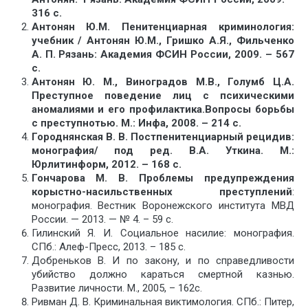
316 с.
Антонян Ю.М. Пенитенциарная криминология:
учебник / Антонян Ю.М., Гришко А.Я., Фильченко
А. П. Рязань: Академия ФСИН России, 2009. – 567
с.
Антонян Ю. М., Виноградов М.В., Голумб Ц.А.
Преступное поведение лиц с психическими
аномалиями и его профилактика.Вопросы борьбы
с преступнотью. М.: Инфа, 2008. – 214 с.
Городнянская В. В. Постпенитенциарный рецидив:
монография/ под ред. В.А. Уткина. М.:
Юрлитинформ, 2012. – 168 с.
Гончарова М. В. Проблемы предупреждения
корыстно-насильственных преступлений
:
монография. Вестник Воронежского института МВД
России. — 2013. — № 4. – 59 с.
Гилинский Я. И. Социальное насилие: монография.
СПб.: Алеф-Пресс, 2013. – 185 с.
Добреньков В. И по закону, и по справедливости
убийство должно караться смертной казнью.
Развитие личности. М., 2005, – 162с.
Ривман Д. В. Криминальная виктимология. СПб.: Питер,