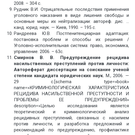
2008. – 304 с.
Рудник В.И. Отрицательные последствия применения
уголовного наказания в виде лишения свободы и
основные меры их нейтрализации: автореф. дис. …
канд. юрид. наук. — Киев, 1990. – 195 с.
Рандреева Ю.В. Постпенитенци­арная адаптация:
постановка проблем и способы их решения /
Уголовно-исполнительная система: право, экономика,
управление. 2006. – 63с.
Смирнов В. В.
Предупреждение рецидива
насильственных преступлений против личности:
Автореферат диссертации на соискание ученой
степени кандидата юридических наук.
М., 2006. —
29 с.[schema type=»book»
name=»КРИМИНОЛОГИЧЕСКАЯ ХАРАКТЕРИСТИКА
РЕЦИДИВА НАСИЛЬСТВЕННОЙ ПРЕСТУПНОСТИ И
ПРОБЛЕМЫ ЕЕ ПРЕДУПРЕЖДЕНИЯ»
description=»Целью исследования является
теоретический и криминологический анализ
рецидивных преступлений, связанных с насилием
против личности, и разработка предложений и
рекомендаций по предупреждению, профилактике