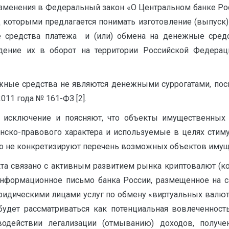
изменения в Федеральный закон «О Центральном банке Рос
 которыми предлагается понимать изготовление (выпуск)
е средства платежа и (или) обмена на денежные сред
дение их в оборот на территории Российской Федерац
нежные средства не являются денежными суррогатами, п
011 года № 161-ФЗ [2].
т исключение и поясняют, что объекты имущественных 
нско-правового характера и используемые в целях стимул
о не конкретизируют перечень возможных объектов имущ
та связано с активным развитием рынка криптовалют (кот
 информационное письмо банка России, размещенное на 
ридическими лицами услуг по обмену «виртуальных валют»,
) будет рассматриваться как потенциальная вовлеченнос
иводействии легализации (отмыванию) доходов, получ