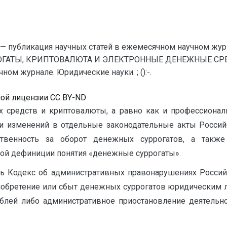
— публикация научных статей в ежемесячном научном жур
ГАТЫ, КРИПТОВАЛЮТА И ЭЛЕКТРОННЫЕ ДЕНЕЖНЫЕ СРЕДС
ом журнале. Юридические науки. ; ():-.
ной лицензии CC BY-ND
 средств и криптовалюты, а равно как и профессиона
ии изменений в отдельные законодательные акты Росси
тственность за оборот денежных суррогатов, а такж
ной дефиниции понятия «денежные суррогаты».
ть Кодекс об административных правонарушениях Росси
приобретение или сбыт денежных суррогатов юридическим 
блей либо административное приостановление деятельнос