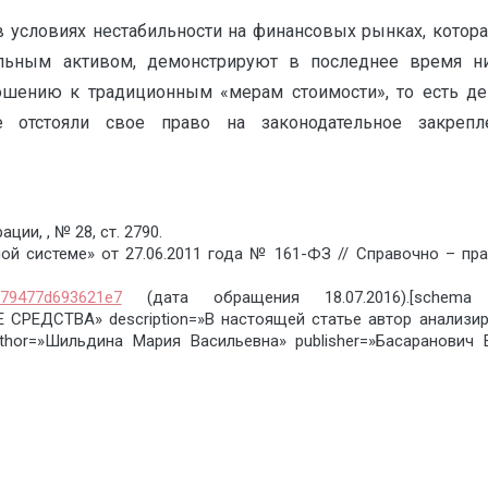
 условиях нестабильности на финансовых рынках, которая
льным активом, демонстрируют в последнее время низ
шению к традиционным «мерам стоимости», то есть ден
е отстояли свое право на законодательное закрепл
и, , № 28, ст. 2790.
й системе» от 27.06.2011 года № 161-ФЗ // Справочно – пра
a79477d693621e7
(дата обращения 18.07.2016).[schema
СТВА» description=»В настоящей статье автор анализиру
or=»Шильдина Мария Васильевна» publisher=»Басаранович Ека