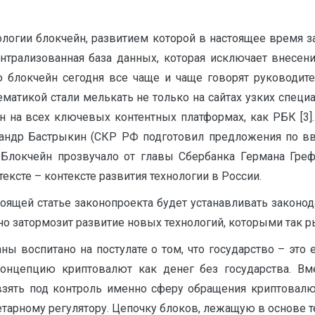
ологии блокчейн, развитием которой в настоящее время з
ентрализованная база данных, которая исключает внесе
ю блокчейн сегодня все чаще и чаще говорят руководите
 тематикой стали мелькать не только на сайтах узких спе
 на всех ключевых контентных платформах, как РБК [3]. 
сандр Бастрыкин (СКР РФ подготовил предложения по вв
Блокчейн прозвучало от главы Сбербанка Германа Греф
ксте – контексте развития технологии в России.
оящей статье законопроекта будет устанавливать законода
вно затормозит развитие новых технологий, которыми так р
аны воспитано на постулате о том, что государство – эт
цепцию криптовалют как денег без государства. Вмес
взять под контроль именно сферу обращения криптовалю
етарному регулятору. Цепочку блоков, лежащую в основе 