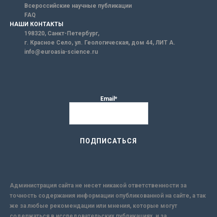
Всероссийские научные публикации
FAQ
НАШИ КОНТАКТЫ
198320, Санкт-Петербург,
г. Красное Село, ул. Геологическая, дом 44, ЛИТ А.
info@euroasia-science.ru
Email*
Администрация сайта не несет никакой ответственности за
точность содержания информации опубликованной на сайте, а так
же за любые рекомендации или мнения, которые могут
содержаться в исследовательских публикациях, и за