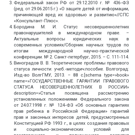
Федеральный закон РФ от 29.12.2010 г. № 436-ФЗ
(ред. от 29.06.2015 г.) «О защите детей от информации,
причиняющей вред их здоровью и развитию»//СПС
«Консультант-Плюс».
Бородина М. И. Статус несовершеннолетних
правонарушителей в международном праве. –
Актуальные вопросы юридических наук в
современных условиях/Сборник научных трудов по
итогам международной научно-практической
конференции. № 2. Санкт-петербург, 2015. – С. 111-114.
Виноградов В. В. Теоретические проблемы правового
статуса личности: учеб.-методич.пособие. Волгоград:
Изд-во ВолгГМУ, 2013. – 88 с.[schema type=»book»
name=»ГОСУДАРСТВЕННЫЕ ГАРАНТИИ ПРАВОВОГО
СТАТУСА НЕСОВЕРШЕННОЛЕТНИХ В РОССИИ»
description=»Статья посвящена рассмотрению
установленных положениями Федерального закона
от 24.07.1998 г. № 124-ФЗ «Об основных гарантиях
прав ребенка в Российской Федерации» гарантий
прав и законных интересов детей, предусмотренных
Конституцией РФ 1993 г., в целях создания правовых
и социально-экономических условий для