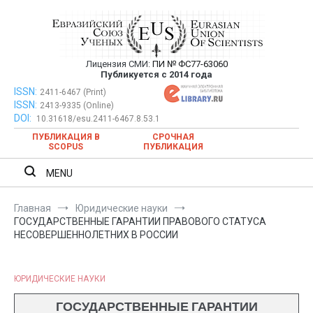
Перейти
к
содержимому
Лицензия СМИ:
ПИ № ФС77-63060
Евразийский Союз Ученых —
Публикуется с 2014 года
публикация научных статей в
ISSN:
Евразийский Союз Ученых — публикация научных статей в
2411-6467 (Print)
ISSN:
2413-9335 (Online)
ежемесячном научном журнале
ежемесячном научном журнале
DOI:
10.31618/esu.2411-6467.8.53.1
ПУБЛИКАЦИЯ В
СРОЧНАЯ
SCOPUS
ПУБЛИКАЦИЯ
MENU
Главная
Юридические науки
ГОСУДАРСТВЕННЫЕ ГАРАНТИИ ПРАВОВОГО СТАТУСА
НЕСОВЕРШЕННОЛЕТНИХ В РОССИИ
ЮРИДИЧЕСКИЕ НАУКИ
ГОСУДАРСТВЕННЫЕ ГАРАНТИИ