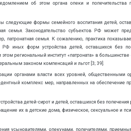
ведомлением об этом органа опеки и попечительства 
ны следующие формы семейного воспитания детей, остав
емная семья. Законодательство субъектов РФ может пр
ер, патронатная семья. К сожалению, практика показыва
в РФ иных форм устройства детей, оставшихся без по
 этом региональный институт «патроната» в большинстве
альным законом компенсаций и льгот [3; 39].
ации органами власти всех уровней, общественными о
едентный комплекс мер, направленных на обеспечение пр
стройства детей-сирот и детей, оставшихся без попечения
вращение их в детские дома, физическое, сексуальное и 
ния усыновителями, опекунами, попечителями, приемным