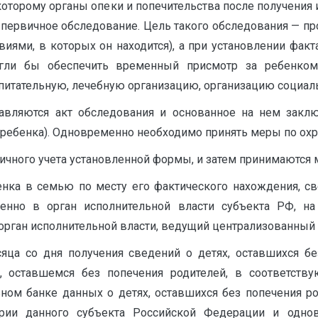
 которому органы опеки и попечительства после получения
и первичное обследование. Цель такого обследования — 
виями, в которых он находится), а при установлении фак
гли бы обеспечить временный присмотр за ребенком
итательную, лечебную организацию, организацию социал
тавляются акт обследования и основанное на нем закл
ребенка). Одновременно необходимо принять меры по охр
ичного учета установленной формы, и затем принимаются м
енка в семью по месту его фактического нахождения, с
енно в орган исполнительной власти субъекта РФ, на
орган исполнительной власти, ведущий централизованный у
яца со дня получения сведений о детях, оставшихся бе
оставшемся без попечения родителей, в соответству
ном банке данных о детях, оставшихся без попечения ро
рии данного субъекта Российской Федерации и одно