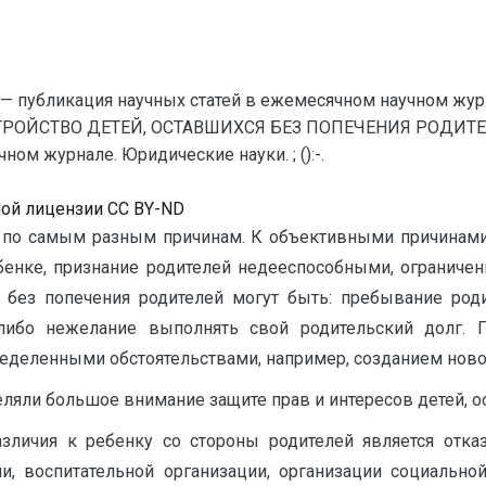
— публикация научных статей в ежемесячном научном жур
ТРОЙСТВО ДЕТЕЙ, ОСТАВШИХСЯ БЕЗ ПОПЕЧЕНИЯ РОДИТЕЛЕ
ом журнале. Юридические науки. ; ():-.
ной лицензии CC BY-ND
й по самым разным причинам. К объективными причинами
енке, признание родителей недееспособными, ограничен
без попечения родителей могут быть: пребывание род
) либо нежелание выполнять свой родительский долг.
ределенными обстоятельствами, например, созданием ново
ляли большое внимание защите прав и интересов детей, ос
личия к ребенку со стороны родителей является отказ 
ии, воспитательной организации, организации социально