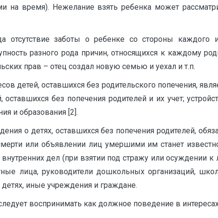
ми на время). Нежелание взять ребенка может рассматр
да отсутствие заботы о ребенке со стороны каждого 
пность разного рода причин, относящихся к каждому роди
ских прав – отец создал новую семью и уехал и т.п.
ов детей, оставшихся без родительского попечения, являе
, оставшихся без попечения родителей и их учет; устрой
ия и образования [2].
дения о детях, оставшихся без попечения родителей, об
смерти или объявлении лиц умершими им станет известно
внутренних дел (при взятии под стражу или осуждении 
тные лица, руководители дошкольных организаций, школ
 детях, иные учреждения и граждане.
е следует воспринимать как должное поведение в интереса