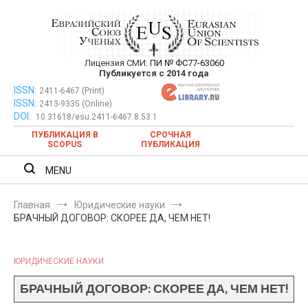
Перейти
к
содержимому
Лицензия СМИ:
ПИ № ФС77-63060
Евразийский Союз Ученых —
Публикуется с 2014 года
публикация научных статей в
ISSN:
Евразийский Союз Ученых — публикация научных статей в
2411-6467 (Print)
ISSN:
2413-9335 (Online)
ежемесячном научном журнале
ежемесячном научном журнале
DOI:
10.31618/esu.2411-6467.8.53.1
ПУБЛИКАЦИЯ В
СРОЧНАЯ
SCOPUS
ПУБЛИКАЦИЯ
MENU
Главная
Юридические науки
БРАЧНЫЙ ДОГОВОР: СКОРЕЕ ДА, ЧЕМ НЕТ!
ЮРИДИЧЕСКИЕ НАУКИ
БРАЧНЫЙ ДОГОВОР: СКОРЕЕ ДА, ЧЕМ НЕТ!