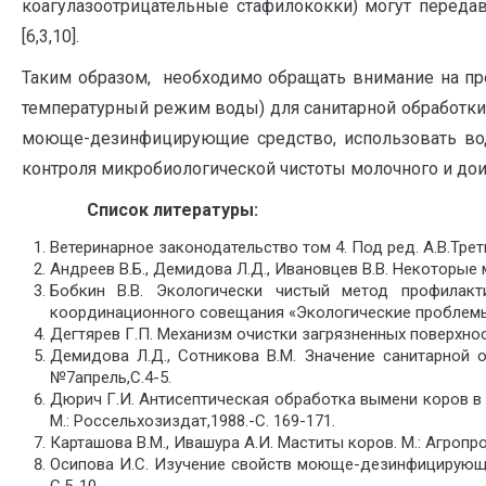
коагулазоотрицательные стафилококки) могут передав
[6,3,10].
Таким образом, необходимо обращать внимание на 
температурный режим воды) для санитарной обработк
моюще-дезинфицирующие средство, использовать вод
контроля микробиологической чистоты молочного и дои
Список литературы:
Ветеринарное законодательство том 4. Под ред. А.В.Треть
Андреев В.Б., Демидова Л.Д., Ивановцев В.В. Некоторые 
Бобкин В.В. Экологически чистый метод профилак
координационного совещания «Экологические проблемы п
Дегтярев Г.П. Механизм очистки загрязненных поверхно
Демидова Л.Д., Сотникова В.М. Значение санитарной 
№7апрель,С.4-5.
Дюрич Г.И. Антисептическая обработка вымени коров в
М.: Россельхозиздат,1988.-С. 169-171.
Карташова В.М., Ивашура А.И. Маститы коров. М.: Агропро
Осипова И.С. Изучение свойств моюще-дезинфицирующих 