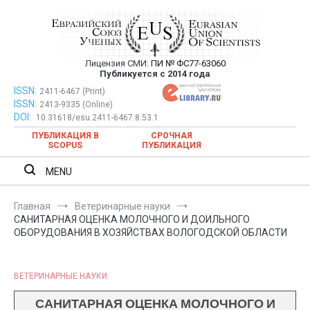
Перейти
к
содержимому
Лицензия СМИ:
ПИ № ФС77-63060
Евразийский Союз Ученых —
Публикуется с 2014 года
публикация научных статей в
ISSN:
Евразийский Союз Ученых — публикация научных статей в
2411-6467 (Print)
ISSN:
2413-9335 (Online)
ежемесячном научном журнале
ежемесячном научном журнале
DOI:
10.31618/esu.2411-6467.8.53.1
ПУБЛИКАЦИЯ В
СРОЧНАЯ
SCOPUS
ПУБЛИКАЦИЯ
MENU
Главная
Ветеринарные науки
САНИТАРНАЯ ОЦЕНКА МОЛОЧНОГО И ДОИЛЬНОГО
ОБОРУДОВАНИЯ В ХОЗЯЙСТВАХ ВОЛОГОДСКОЙ ОБЛАСТИ
ВЕТЕРИНАРНЫЕ НАУКИ
САНИТАРНАЯ ОЦЕНКА МОЛОЧНОГО И