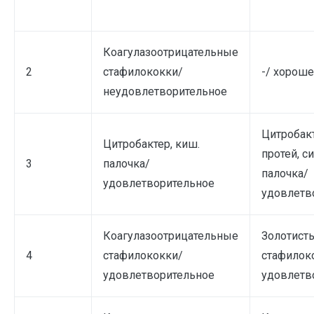
Коагулазоотрицательные
2
стафилококки/
-/ хорош
неудовлетворительное
Цитробакт
Цитробактер, киш.
протей, с
3
палочка/
палочка/
удовлетворительное
удовлетв
Коагулазоотрицательные
Золотист
4
стафилококки/
стафилок
удовлетворительное
удовлетв