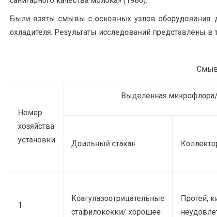
санитарного качества молока» (1986).
Были взяты смывы с основных узлов оборудования: д
охладителя. Результаты исследований представлены в т
Смыв
Выделенная микрофлора/о
Номер
хозяйства
установки
Доильный стакан
Коллекто
Коагулазоотрицательные
Протей, к
1
стафилококки/ хорошее
неудовле