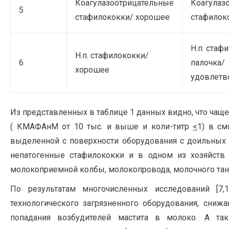
Коагулазоотрицательные
Коагулаз
5
стафилококки/ хорошее
стафилок
Н.п. стаф
Н.п. стафилококки/
6
палочка/
хорошее
удовлетв
Из представленных в таблице 1 данных видно, что чащ
( КМАФАнМ от 10 тыс. и выше и коли-титр
<
1) в см
выделенной с поверхности оборудования с доильных 
непатогенные стафилококки и в одном из хозяйств
молокоприемной колбы, молокопровода, молочного тан
По результатам многочисленных исследований [7,
технологического загрязненного оборудования, сниж
попадания возбудителей мастита в молоко. А так