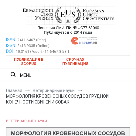
Перейти
к
содержимому
Лицензия СМИ:
ПИ № ФС77-63060
Евразийский Союз Ученых —
Публикуется с 2014 года
публикация научных статей в
ISSN:
Евразийский Союз Ученых — публикация научных статей в
2411-6467 (Print)
ISSN:
2413-9335 (Online)
ежемесячном научном журнале
ежемесячном научном журнале
DOI:
10.31618/esu.2411-6467.8.53.1
ПУБЛИКАЦИЯ В
СРОЧНАЯ
SCOPUS
ПУБЛИКАЦИЯ
MENU
Главная
Ветеринарные науки
МОРФОЛОГИЯ КРОВЕНОСНЫХ СОСУДОВ ГРУДНОЙ
КОНЕЧНОСТИ СВИНЕЙ И СОБАК
ВЕТЕРИНАРНЫЕ НАУКИ
МОРФОЛОГИЯ КРОВЕНОСНЫХ СОСУДОВ