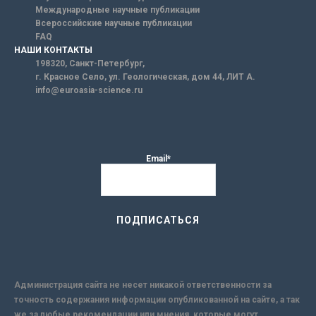
Международные научные публикации
Всероссийские научные публикации
FAQ
НАШИ КОНТАКТЫ
198320, Санкт-Петербург,
г. Красное Село, ул. Геологическая, дом 44, ЛИТ А.
info@euroasia-science.ru
Email*
Администрация сайта не несет никакой ответственности за
точность содержания информации опубликованной на сайте, а так
же за любые рекомендации или мнения, которые могут