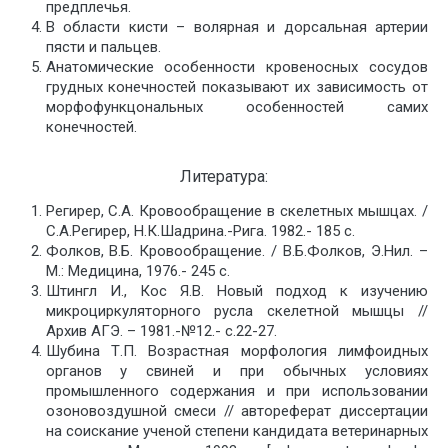
предплечья.
В области кисти – волярная и дорсальная артерии
пясти и пальцев.
Анатомические особенности кровеносных сосудов
грудных конечностей показывают их зависимость от
морфофункцональных особенностей самих
конечностей.
Литература:
Регирер, С.А. Кровообращение в скелетных мышцах. /
С.А.Регирер, Н.К.Шадрина.-Рига. 1982.- 185 с.
Фолков, В.Б. Кровообращение. / В.Б.Фолков, Э.Нил. –
М.: Медицина, 1976.- 245 с.
Штингл И., Кос Я.В. Новый подход к изучению
микроциркуляторного русла скелетной мышцы //
Архив АГЭ. – 1981.-№12.- с.22-27.
Шубина Т.П. Возрастная морфология лимфоидных
органов у свиней и при обычных условиях
промышленного содержания и при использовании
озоновоздушной смеси // автореферат диссертации
на соискание ученой степени кандидата ветеринарных