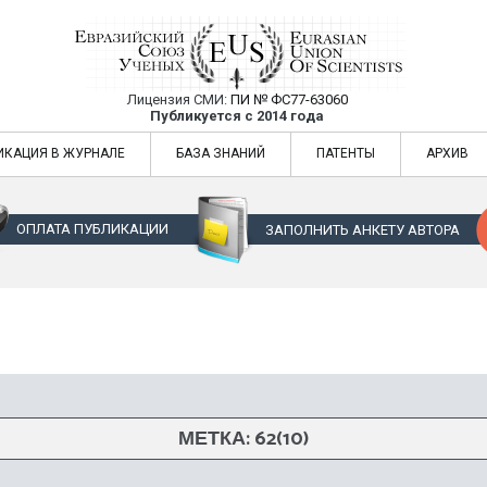
Лицензия СМИ:
ПИ № ФС77-63060
Евразийский Союз Ученых — публикация
Публикуется с 2014 года
жур
Евразийский Союз Ученых — публикация научных статей в ежемес
ИКАЦИЯ В ЖУРНАЛЕ
БАЗА ЗНАНИЙ
ПАТЕНТЫ
АРХИВ
ОПЛАТА ПУБЛИКАЦИИ
ЗАПОЛНИТЬ АНКЕТУ АВТОРА
МЕТКА:
62(10)