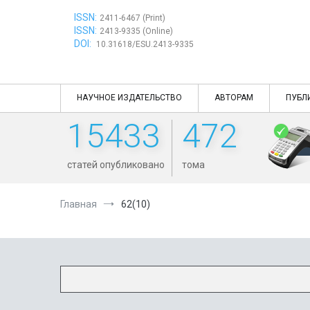
Перейти
ISSN:
к
2411-6467 (Print)
ISSN:
содержимому
2413-9335 (Online)
DOI:
10.31618/ESU.2413-9335
НАУЧНОЕ ИЗДАТЕЛЬСТВО
АВТОРАМ
ПУБЛ
15433
472
статей опубликовано
тома
Главная
62(10)