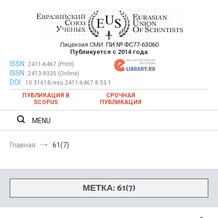
Перейти
к
содержимому
Лицензия СМИ:
ПИ № ФС77-63060
Евразийский Союз Ученых —
Публикуется с 2014 года
публикация научных статей в
ISSN:
Евразийский Союз Ученых — публикация научных статей в
2411-6467 (Print)
ISSN:
2413-9335 (Online)
ежемесячном научном журнале
ежемесячном научном журнале
DOI:
10.31618/esu.2411-6467.8.53.1
ПУБЛИКАЦИЯ В
СРОЧНАЯ
SCOPUS
ПУБЛИКАЦИЯ
MENU
Главная
61(7)
МЕТКА:
61(7)