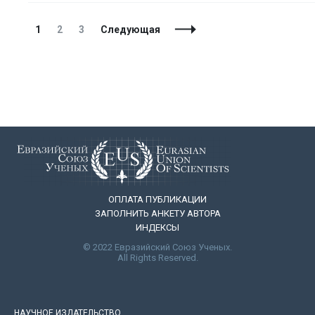
Навигация
Страница
Страница
Страница
1
2
3
Следующая
по
записям
ОПЛАТА ПУБЛИКАЦИИ
ЗАПОЛНИТЬ АНКЕТУ АВТОРА
ИНДЕКСЫ
© 2022 Евразийский Союз Ученых.
All Rights Reserved.
НАУЧНОЕ ИЗДАТЕЛЬСТВО