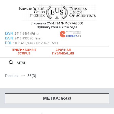
Перейти
к
содержимому
Лицензия СМИ:
ПИ № ФС77-63060
Евразийский Союз Ученых —
Публикуется с 2014 года
публикация научных статей в
ISSN:
Евразийский Союз Ученых — публикация научных статей в
2411-6467 (Print)
ISSN:
2413-9335 (Online)
ежемесячном научном журнале
ежемесячном научном журнале
DOI:
10.31618/esu.2411-6467.8.53.1
ПУБЛИКАЦИЯ В
СРОЧНАЯ
SCOPUS
ПУБЛИКАЦИЯ
MENU
Главная
56(3)
МЕТКА:
56(3)