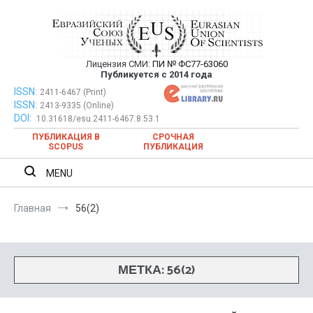
Перейти
к
содержимому
Лицензия СМИ:
ПИ № ФС77-63060
Евразийский Союз Ученых —
Публикуется с 2014 года
публикация научных статей в
ISSN:
Евразийский Союз Ученых — публикация научных статей в
2411-6467 (Print)
ISSN:
2413-9335 (Online)
ежемесячном научном журнале
ежемесячном научном журнале
DOI:
10.31618/esu.2411-6467.8.53.1
ПУБЛИКАЦИЯ В
СРОЧНАЯ
SCOPUS
ПУБЛИКАЦИЯ
MENU
Главная
56(2)
МЕТКА:
56(2)