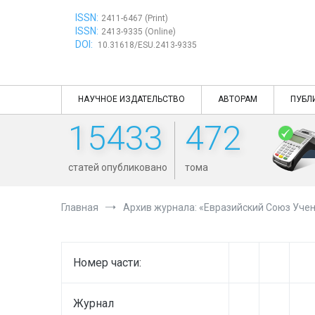
Перейти
ISSN:
к
2411-6467 (Print)
ISSN:
содержимому
2413-9335 (Online)
DOI:
10.31618/ESU.2413-9335
НАУЧНОЕ ИЗДАТЕЛЬСТВО
АВТОРАМ
ПУБЛ
15433
472
статей опубликовано
тома
Главная
Архив журнала: «Евразийский Союз Учен
Номер части:
Журнал