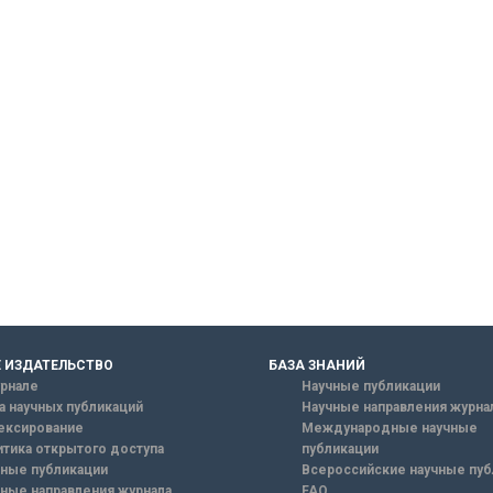
 ИЗДАТЕЛЬСТВО
БАЗА ЗНАНИЙ
рнале
Научные публикации
а научных публикаций
Научные направления журна
ексирование
Международные научные
тика открытого доступа
публикации
ные публикации
Всероссийские научные пуб
ные направления журнала
FAQ