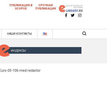
ПУБЛИКАЦИЯ В
СРОЧНАЯ
SCOPUS
ПУБЛИКАЦИЯ
 научных статей в ежемесячном научном
нале
ячном научном журнале
НАШИ КОНТАКТЫ
ИНДЕКСЫ
Euro-05-106-med-redactor