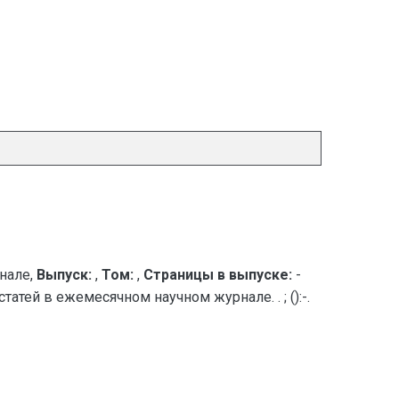
нале,
Выпуск:
,
Том:
,
Страницы в выпуске:
-
атей в ежемесячном научном журнале. . ; ():-.