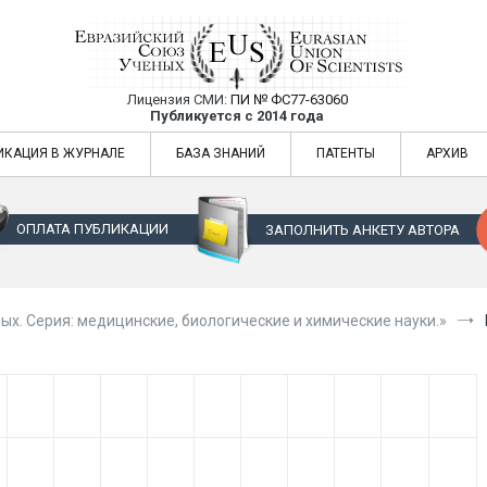
Лицензия СМИ:
ПИ № ФС77-63060
Евразийский Союз Ученых — публикация
Публикуется с 2014 года
жур
Евразийский Союз Ученых — публикация научных статей в ежемес
ИКАЦИЯ В ЖУРНАЛЕ
БАЗА ЗНАНИЙ
ПАТЕНТЫ
АРХИВ
ОПЛАТА ПУБЛИКАЦИИ
ЗАПОЛНИТЬ АНКЕТУ АВТОРА
ых. Серия: медицинские, биологические и химические науки.»