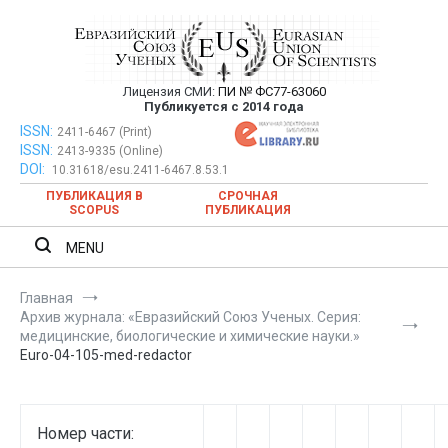
Перейти
к
содержимому
Лицензия СМИ:
ПИ № ФС77-63060
Евразийский Союз Ученых —
Публикуется с 2014 года
публикация научных статей в
ISSN:
Евразийский Союз Ученых — публикация научных статей в
2411-6467 (Print)
ISSN:
2413-9335 (Online)
ежемесячном научном журнале
ежемесячном научном журнале
DOI:
10.31618/esu.2411-6467.8.53.1
ПУБЛИКАЦИЯ В
СРОЧНАЯ
SCOPUS
ПУБЛИКАЦИЯ
MENU
Главная
Архив журнала: «Евразийский Союз Ученых. Серия:
медицинские, биологические и химические науки.»
Euro-04-105-med-redactor
Номер части: