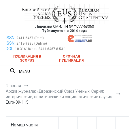
Перейти
к
содержимому
Лицензия СМИ:
ПИ № ФС77-63060
Евразийский Союз Ученых —
Публикуется с 2014 года
публикация научных статей в
ISSN:
Евразийский Союз Ученых — публикация научных статей в
2411-6467 (Print)
ISSN:
2413-9335 (Online)
ежемесячном научном журнале
ежемесячном научном журнале
DOI:
10.31618/esu.2411-6467.8.53.1
ПУБЛИКАЦИЯ В
СРОЧНАЯ
SCOPUS
ПУБЛИКАЦИЯ
MENU
Главная
Архив журнала: «Евразийский Союз Ученых. Серия:
исторические, политические и социологические науки»
Euro-09-115
Номер части: