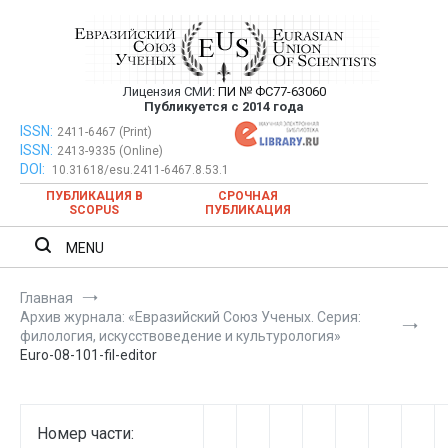
Перейти
к
содержимому
Лицензия СМИ:
ПИ № ФС77-63060
Евразийский Союз Ученых —
Публикуется с 2014 года
публикация научных статей в
ISSN:
Евразийский Союз Ученых — публикация научных статей в
2411-6467 (Print)
ISSN:
2413-9335 (Online)
ежемесячном научном журнале
ежемесячном научном журнале
DOI:
10.31618/esu.2411-6467.8.53.1
ПУБЛИКАЦИЯ В
СРОЧНАЯ
SCOPUS
ПУБЛИКАЦИЯ
MENU
Главная
Архив журнала: «Евразийский Союз Ученых. Серия:
филология, искусствоведение и культурология»
Euro-08-101-fil-editor
Номер части: