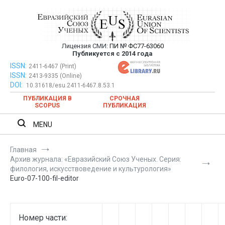
Перейти
к
содержимому
Лицензия СМИ:
ПИ № ФС77-63060
Евразийский Союз Ученых —
Публикуется с 2014 года
публикация научных статей в
ISSN:
Евразийский Союз Ученых — публикация научных статей в
2411-6467 (Print)
ISSN:
2413-9335 (Online)
ежемесячном научном журнале
ежемесячном научном журнале
DOI:
10.31618/esu.2411-6467.8.53.1
ПУБЛИКАЦИЯ В
СРОЧНАЯ
SCOPUS
ПУБЛИКАЦИЯ
MENU
Главная
Архив журнала: «Евразийский Союз Ученых. Серия:
филология, искусствоведение и культурология»
Euro-07-100-fil-editor
Номер части: