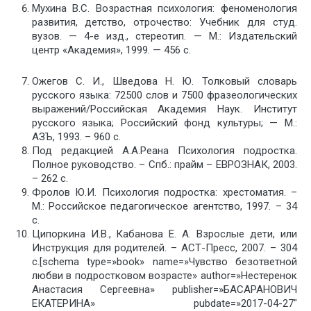
Мухина В.С. Возрастная психология: феноменология
развития, детство, отрочество: Учебник для студ.
вузов. — 4-е изд., стереотип. — М.: Издательский
центр «Академия», 1999. — 456 с.
Ожегов С. И., Шведова Н. Ю. Толковый словарь
русского языка: 72500 слов и 7500 фразеологических
выражений/Российская Академия Наук. Институт
русского языка; Российский фонд культуры; — М.:
АЗЪ, 1993. – 960 с.
Под редакцией А.А.Реана Психология подростка.
Полное руководство. – Спб.: прайм – ЕВРОЗНАК, 2003.
– 262 с.
Фролов Ю.И. Психология подростка: хрестоматия. –
М.: Российское педагогическое агентство, 1997. – 34
с.
Ципоркина И.В., Кабанова Е. А. Взрослые дети, или
Инструкция для родителей. – АСТ-Пресс, 2007. – 304
с.[schema type=»book» name=»Чувство безответной
любви в подростковом возрасте» author=»Нестеренок
Анастасия Сергеевна» publisher=»БАСАРАНОВИЧ
ЕКАТЕРИНА» pubdate=»2017-04-27″