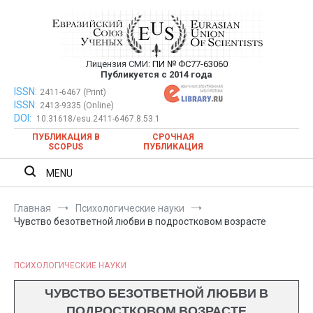
Перейти
к
содержимому
Лицензия СМИ:
ПИ № ФС77-63060
Евразийский Союз Ученых —
Публикуется с 2014 года
публикация научных статей в
ISSN:
Евразийский Союз Ученых — публикация научных статей в
2411-6467 (Print)
ISSN:
2413-9335 (Online)
ежемесячном научном журнале
ежемесячном научном журнале
DOI:
10.31618/esu.2411-6467.8.53.1
ПУБЛИКАЦИЯ В
СРОЧНАЯ
SCOPUS
ПУБЛИКАЦИЯ
MENU
Главная
Психологические науки
Чувство безответной любви в подростковом возрасте
ПСИХОЛОГИЧЕСКИЕ НАУКИ
ЧУВСТВО БЕЗОТВЕТНОЙ ЛЮБВИ В
ПОДРОСТКОВОМ ВОЗРАСТЕ