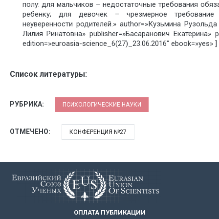
полу: для мальчиков – недостаточные требования обяз
ребенку; для девочек – чрезмерное требование 
неуверенности родителей.» author=»Кузьмина Рузольда
Лилия Ринатовна» publisher=»Басаранович Екатерина» p
edition=»euroasia-science_6(27)_23.06.2016″ ebook=»yes» ]
Список литературы:
РУБРИКА:
ПСИХОЛОГИЧЕСКИЕ НАУКИ
ОТМЕЧЕНО:
КОНФЕРЕНЦИЯ №27
ОПЛАТА ПУБЛИКАЦИИ