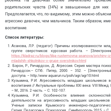
ребенка. На девочках более значительно проявляе
родительских чувств (34%) и завышенные для них т
Предполагается, что, по-видимому, этим можно объясн
агрессию девочек, чем мальчиков. Таким образом, им
воспитание.
Список литературы:
Асанова, Л.Р. (педагог) Причины изолированности мл
группе сверстников: курсовая работа. – [Электрон
https://kladraz.ru/blogs/lilija-rustemovna-asanova/prichiny-iz
mladshih-shkolnikov-v-grupe-sverstnikov.html
Бэрон, Р., Ричардсон, Д. Агрессия. Серия мастера психо
Ричардсон.– СПб.: Питер, 2000. – 352. – [Электронны
доступа. – http:/www aquarun.ru/psih/agr/agr10.html
Кузьмина, Р.И. Агрессивность младших школьников 
воспитания // Актуальные проблемы ХХI века: VIII Межд.
– М., 2016. 2 часть. – С. 102-107.
Кузьмина, Р.И. Особенности влияния склонност
деятельности на агрессивность младших школьников 
Ученые записки Крымского инженерно-педагогическ
Серия: Педагогика. Психология. Симферополь 2015. – С. 