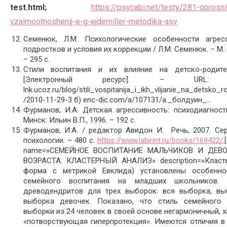
test
.
html
;
https://psycabi.net/testy/281-oprosn
vzaimootnoshenij-e-g-ejdemiller-metodika-asv
Семенюк, Л.М. Психологические особенности агрес
подростков и условия их коррекции / Л.М. Семенюк. – М.
– 295 с.
Стили воспитания и их влияние на детско-родите
[Электронный ресурс]. – URL: https
lnk.ucoz.ru/blog/stili_vospitanija_i_ikh_vlijanie_na_detsko_r
/2010-11-29-3 б) enc-dic.com/a/107131/а._болдуин_…
Фурманов, И.А. Детская агрессивность: психодиагност
Минск: Ильин В.П., 1996. – 192 с.
Фурманов, И.А. / редактор Авидон И. Речь, 2007. Се
психологии. – 480 с.
https://www.labirint.ru/books/169422/
.
name=»СЕМЕЙНОЕ ВОСПИТАНИЕ МАЛЬЧИКОВ И ДЕВО
ВОЗРАСТА: КЛАСТЕРНЫЙ АНАЛИЗ» description=»Класт
форма с метрикой Евклида) установлены особенно
семейного воспитания на младших школьников.
древодендритов для трех выборок: вся выборка, вы
выборка девочек. Показано, что стиль семейного 
выборки из 24 человек в своей основе негармоничный, 
«потворствующая гиперпротекция». Имеются отличия в 