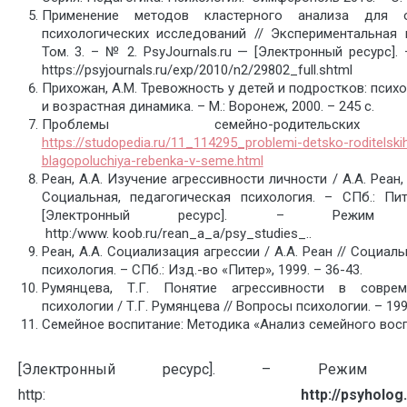
Применение методов кластерного анализа для 
психологических исследований // Экспериментальная п
Том. 3. – № 2. PsyJournals.ru — [Электронный ресурс].
https://psyjournals.ru/exp/2010/n2/29802_full.shtml
Прихожан, А.М. Тревожность у детей и подростков: псих
и возрастная динамика. – М.: Воронеж, 2000. – 245 с.
Проблемы семейно-родительски
https://studopedia.ru/11_114295_problemi-detsko-roditelski
blagopoluchiya-rebenka-v-seme.html
Реан, А.А. Изучение агрессивности личности / А.А. Реан,
Социальная, педагогическая психология. – СПб.: Пит
[Электронный ресурс]. – Режим
http:/www. koob.ru/rean_a_a/psy_studies_..
Реан, А.А. Социализация агрессии / А.А. Реан // Социал
психология. – СПб.: Изд.-во «Питер», 1999. – 36-43.
Румянцева, Т.Г. Понятие агрессивности в совре
психологии / Т.Г. Румянцева // Вопросы психологии. – 1991
Семейное воспитание: Методика «Анализ семейного восп
[Электронный ресурс]. – Режим 
http:
http
://
psyholog
.