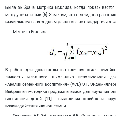
Была выбрана метрика Евклида, когда показывается
между объектами [5]. Заметим, что евклидово расстоян
вычисляется по исходным данным, а не стандартизиров
Метрика Евклида:
В работе для доказательства влияния стиля семейн
личность младшего школьника использовали да
«Анализ семейного воспитания» (АСВ) Э.Г. Эйдемиллера
Выбранная методика предназначалась для изучения оп
воспитании детей [11], выявления ошибок и нар
взаимодействия членов семьи.
Опросник Э.Г. Эйдемиллера и В.В. Юстицкого состои