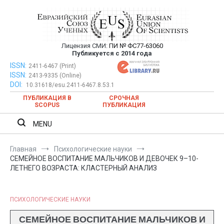
Перейти
к
содержимому
Лицензия СМИ:
ПИ № ФС77-63060
Евразийский Союз Ученых —
Публикуется с 2014 года
публикация научных статей в
ISSN:
Евразийский Союз Ученых — публикация научных статей в
2411-6467 (Print)
ISSN:
2413-9335 (Online)
ежемесячном научном журнале
ежемесячном научном журнале
DOI:
10.31618/esu.2411-6467.8.53.1
ПУБЛИКАЦИЯ В
СРОЧНАЯ
SCOPUS
ПУБЛИКАЦИЯ
MENU
Главная
Психологические науки
СЕМЕЙНОЕ ВОСПИТАНИЕ МАЛЬЧИКОВ И ДЕВОЧЕК 9–10-
ЛЕТНЕГО ВОЗРАСТА: КЛАСТЕРНЫЙ АНАЛИЗ
ПСИХОЛОГИЧЕСКИЕ НАУКИ
СЕМЕЙНОЕ ВОСПИТАНИЕ МАЛЬЧИКОВ И