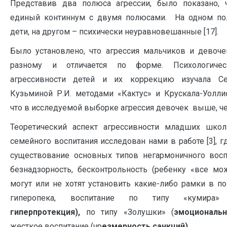
Представив два полюса агрессии, было показано, 
единый континнум с двумя полюсами. На одном п
дети, на другом – психически неуравновешанные [17].
Было установлено, что агрессия мальчиков и девоче
разному и отличается по форме. Психологичес
агрессивности детей и их коррекцию изучала Се
Кузьминой Р.И. методами «Кактус» и Крускала-Уолли
что в исследуемой выборке агрессия девочек выше, че
Теоретический аспект агрессивности младших шко
семейного воспитания исследован нами в работе [3], 
существование основных типов негармоничного восп
безнадзорность, бесконтрольность (ребенку «все мо
могут или не хотят устано­вить какие-либо рамки в п
гиперопека, воспитание по типу «кумира»
гиперпротекция)
,
по типу «Золушки» (
э
моциональ
жесткое воспитание (чр
езмерность санкций).