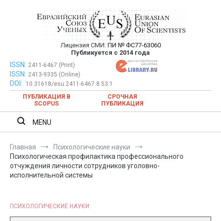
Перейти
к
содержимому
Лицензия СМИ:
ПИ № ФС77-63060
Евразийский Союз Ученых —
Публикуется с 2014 года
публикация научных статей в
ISSN:
Евразийский Союз Ученых — публикация научных статей в
2411-6467 (Print)
ISSN:
2413-9335 (Online)
ежемесячном научном журнале
ежемесячном научном журнале
DOI:
10.31618/esu.2411-6467.8.53.1
ПУБЛИКАЦИЯ В
СРОЧНАЯ
SCOPUS
ПУБЛИКАЦИЯ
MENU
Главная
Психологические науки
Психологическая профилактика профессионального
отчуждения личности сотрудников уголовно-
исполнительной системы
ПСИХОЛОГИЧЕСКИЕ НАУКИ