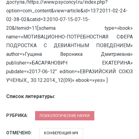
доступа:/https://www.psyconcyl.ru/index.php?
option=com_content&view=article&id=137:2011-02-24-
02-38-02&catid=3:2010-07-15-07-15-
20&Itemid=11[schema type=»book»
name=»МОТИВАЦИОННО-ПОТРЕБНОСТНАЯ СФЕРА
ПОДРОСТКА С ДЕВИАНТНЫМ ПОВЕДЕНИЕМ»
author=»Гущина Вероника Дмитриевна»
publisher=»БАСАРАНОВИЧ ЕКАТЕРИНА»
pubdate=»2017-06-12″ edition=»ЕВРАЗИЙСКИЙ СОЮЗ
УЧЕНЫХ_ 30.12.2014_12(09)» ebook=»yes» ]
Список литературы:
РУБРИКА:
ПСИХОЛОГИЧЕСКИЕ НАУКИ
ОТМЕЧЕНО:
КОНФЕРЕНЦИЯ №9