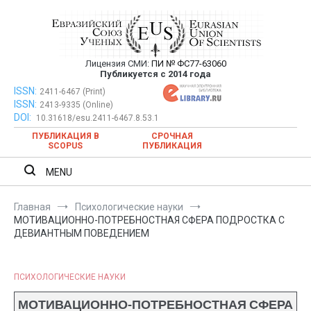
Перейти
к
содержимому
Лицензия СМИ:
ПИ № ФС77-63060
Евразийский Союз Ученых —
Публикуется с 2014 года
публикация научных статей в
ISSN:
Евразийский Союз Ученых — публикация научных статей в
2411-6467 (Print)
ISSN:
2413-9335 (Online)
ежемесячном научном журнале
ежемесячном научном журнале
DOI:
10.31618/esu.2411-6467.8.53.1
ПУБЛИКАЦИЯ В
СРОЧНАЯ
SCOPUS
ПУБЛИКАЦИЯ
MENU
Главная
Психологические науки
МОТИВАЦИОННО-ПОТРЕБНОСТНАЯ СФЕРА ПОДРОСТКА С
ДЕВИАНТНЫМ ПОВЕДЕНИЕМ
ПСИХОЛОГИЧЕСКИЕ НАУКИ
МОТИВАЦИОННО-ПОТРЕБНОСТНАЯ СФЕРА