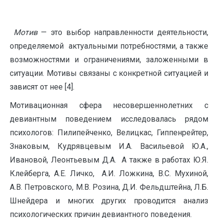
Мотив
— это выбор направленности деятельности,
определяемой актуальными потребностями, а также
возможностями и ограничениями, заложенными в
ситуации. Мотивы связаны с конкретной ситуацией и
зависят от нее [4].
Мотивационная сфера несовершеннолетних с
девиантным поведением исследовалась рядом
психологов: Пилипейченко, Велицкас, Гиппенрейтер,
Знаковым, Кудрявцевым И.А. Васильевой Ю.А.,
Ивановой, Леонтьевым Д.А. А также в работах Ю.Я.
Клейберга, А.Е. Личко, А.И. Ложкина, В.С. Мухиной,
А.В. Петровского, М.В. Розина, Д.И. Фельдштейна, Л.Б.
Шнейдера и многих других проводится анализ
психологических причин девиантного поведения.