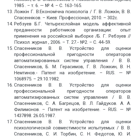
1985 . – т. 6. — № 4. – С. 163-165.
Ложкiн Г. В.Економiчна психологiа / Г. В. Ложкiн, В. В.
Спасеннiков. – Киев: Профессiонал, 2010. – 302с.
Ребзуев Б.Г. Четырехслойная модель аффективной
преданности работников организации: опыт
применения на российской выборке /Б. Г. Ребзуев //
Психол. журнал , 2006. – Т. 27.- №2. – С. 44-59.
Спасенников В. В. Устройство для оценки
профессиональной пригодности операторов
автоматизированных систем управления / В. В.
Спасенников, Б. М. Герасимов, Г. В. Ложкин, В. Н.
Немтинов.- Патент на изобретение. – RUS. — №
1068975. – 29.10.1982.
Спасенников В. В. Устройство для оценки
профессиональной пригодности операторов
автоматизированных систем управления / В. В.
Спасенников, С. А. Багрецов, В. Л. Гайдуков. А. А.
Филимонов. – Патент на изобретение. – RUS. — №
1437898. 26.05.1987.
Спасенников В. В. Устройство для оценки
психологической совместимости испытуемых / В. В.
Спасенников, С. И. Торбин, С. Н. Федотов, Ю. И.