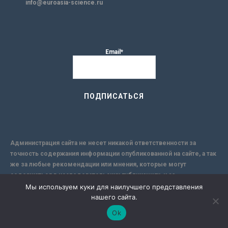
info@euroasia-science.ru
Email*
Администрация сайта не несет никакой ответственности за
точность содержания информации опубликованной на сайте, а так
же за любые рекомендации или мнения, которые могут
содержаться в исследовательских публикациях, и за
применимость её к конкретным лицам, по причине
Мы используем куки для наилучшего представления
нашего сайта.
субъективности результатов авторских исследований. Кроме
того, поскольку интернет не обеспечивает в полной мере
Ok
надежной защиты информации, Сайт не несет ответственности за