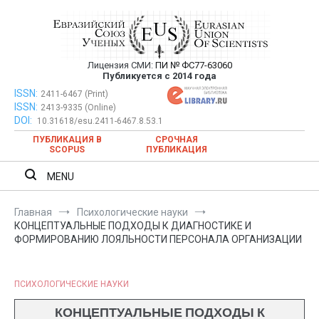
Перейти
к
содержимому
Лицензия СМИ:
ПИ № ФС77-63060
Евразийский Союз Ученых —
Публикуется с 2014 года
публикация научных статей в
ISSN:
Евразийский Союз Ученых — публикация научных статей в
2411-6467 (Print)
ISSN:
2413-9335 (Online)
ежемесячном научном журнале
ежемесячном научном журнале
DOI:
10.31618/esu.2411-6467.8.53.1
ПУБЛИКАЦИЯ В
СРОЧНАЯ
SCOPUS
ПУБЛИКАЦИЯ
MENU
Главная
Психологические науки
КОНЦЕПТУАЛЬНЫЕ ПОДХОДЫ К ДИАГНОСТИКЕ И
ФОРМИРОВАНИЮ ЛОЯЛЬНОСТИ ПЕРСОНАЛА ОРГАНИЗАЦИИ
ПСИХОЛОГИЧЕСКИЕ НАУКИ
КОНЦЕПТУАЛЬНЫЕ ПОДХОДЫ К