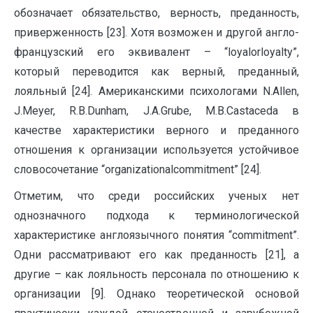
обозначает обязательство, верность, преданность,
приверженность [23]. Хотя возможен и другой англо-
французский его эквивалент – “loyalorloyalty”,
который переводится как верный, преданный,
лояльный [24]. Американскими психологами N.Allen,
J.Meyer, R.B.Dunham, J.A.Grube, M.B.Castaceda в
качестве характеристики верного и преданного
отношения к организации используется устойчивое
словосочетание “organizationalcommitment” [24].
Отметим, что среди российских ученых нет
однозначного подхода к терминологической
характеристике англоязычного понятия “commitment”.
Одни рассматривают его как преданность [21], а
другие – как лояльность персонала по отношению к
организации [9]. Однако теоретической основой