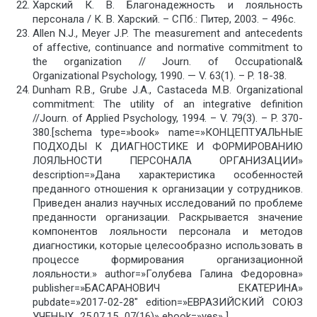
Харский К. В. Благонадежность и лояльность
персонала / К. В. Харский. – СПб.: Питер, 2003. – 496с.
Allen N.J., Meyer J.P. The measurement and antecedents
of affective, continuance and normative commitment to
the organization // Journ. of Occupational&
Organizational Psychology, 1990. — V. 63(1). – P. 18-38.
Dunham R.B., Grube J.A., Castaceda M.B. Organizational
commitment: The utility of an integrative definition
//Journ. of Applied Psychology, 1994. – V. 79(3). – P. 370-
380.[schema type=»book» name=»КОНЦЕПТУАЛЬНЫЕ
ПОДХОДЫ К ДИАГНОСТИКЕ И ФОРМИРОВАНИЮ
ЛОЯЛЬНОСТИ ПЕРСОНАЛА ОРГАНИЗАЦИИ»
description=»Дана характеристика особенностей
преданного отношения к организации у сотрудников.
Приведен анализ научных исследований по проблеме
преданности организации. Раскрывается значение
компонентов лояльности персонала и методов
диагностики, которые целесообразно использовать в
процессе формирования организационной
лояльности.» author=»Голубева Галина Федоровна»
publisher=»БАСАРАНОВИЧ ЕКАТЕРИНА»
pubdate=»2017-02-28″ edition=»ЕВРАЗИЙСКИЙ СОЮЗ
УЧЕНЫХ_25.07.15_07(16)» ebook=»yes» ]