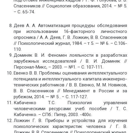
подготовке инженерных кадров / Г. Ф. Голубева, В. В.
Спасенников // Социология образования, 2014. – № 5.
– С. 65-74.
Деев А. А. Автоматизация процедуры обследования
при использовании 16-факторного личностного
опросника / А. А. Деев, Г. В. Ложкин, В. В. Спасенников
// Психологический журнал, 1984. – т 5. — № 6. – С.106-
110.
Доминяк В. И. Феномен лояльности в разработках
зарубежных исследователей / В. И. Доминяк //
Персонал-Микс, – 2003. — №1. – С. 107-111.
Евенко В. В. Проблемы оценивания интеллектуального
потенциала и интеллектуального капитала инженерно-
технических работников / В. В. Евенко, М. М. Новиков,
В. В. Спасенников // Менеджмент в России и за
рубежом, 2014. — № 5 . – С. 117-127.
Кабаченко Т.С. Психология управления
человеческими ресурсами: учеб. пособие / Т. С.
Кабаченко. – СПб.: Питер, 2003. -400с.
Ложкин Г. В. Приборы и устройства для изучения
психологических характеристик человека / Г. В.
Ложкин, В. В. Спасенников // Психологический журнал,