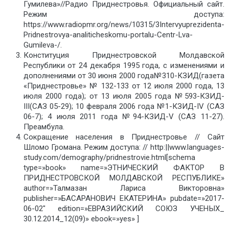
Гумилева»//Радио Приднестровья. Официальный сайт.
Режим доступа:
https://www.radiopmr.org/news/10315/3Intervyuprezidenta-
Pridnestrovya-analiticheskomu-portalu-Centr-Lva-
Gumileva-/.
Конституция Приднестровской Молдавской
Республики от 24 декабря 1995 года, с изменениями и
дополнениями от 30 июня 2000 года№310-КЗИД(газета
«Приднестровье» № 132-133 от 12 июля 2000 года, 13
июля 2000 года); от 13 июля 2005 года №593-КЗИД-
III(САЗ 05-29); 10 февраля 2006 года №1-КЗИД-IV (САЗ
06-7); 4 июля 2011 года №94-КЗИД-V (САЗ 11-27).
Преамбула.
Сокращение населения в Приднестровье // Сайт
Шломо Громана. Режим доступа: // http:||www.languages-
study.com/demography/pridnestrovie.html[schema
type=»book» name=»ЭТНИЧЕСКИЙ ФАКТОР В
ПРИДНЕСТРОВСКОЙ МОЛДАВСКОЙ РЕСПУБЛИКЕ»
author=»Талмазан Лариса Викторовна»
publisher=»БАСАРАНОВИЧ ЕКАТЕРИНА» pubdate=»2017-
06-02″ edition=»ЕВРАЗИЙСКИЙ СОЮЗ УЧЕНЫХ_
30.12.2014_12(09)» ebook=»yes» ]