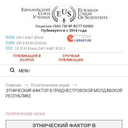
Перейти
к
содержимому
Лицензия СМИ:
ПИ № ФС77-63060
Евразийский Союз Ученых —
Публикуется с 2014 года
публикация научных статей в
ISSN:
Евразийский Союз Ученых — публикация научных статей в
2411-6467 (Print)
ISSN:
2413-9335 (Online)
ежемесячном научном журнале
ежемесячном научном журнале
DOI:
10.31618/esu.2411-6467.8.53.1
ПУБЛИКАЦИЯ В
СРОЧНАЯ
SCOPUS
ПУБЛИКАЦИЯ
MENU
Главная
Политические науки
ЭТНИЧЕСКИЙ ФАКТОР В ПРИДНЕСТРОВСКОЙ МОЛДАВСКОЙ
РЕСПУБЛИКЕ
ПОЛИТИЧЕСКИЕ НАУКИ
ЭТНИЧЕСКИЙ ФАКТОР В