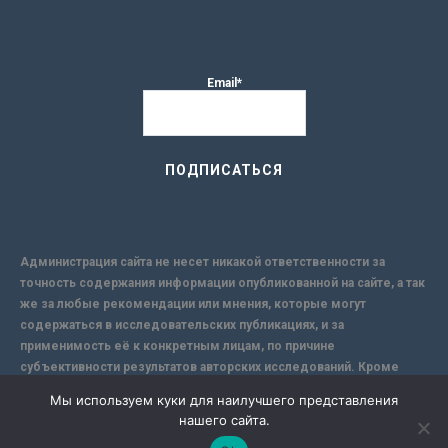
Email*
Администрация сайта не несет никакой ответственности за
точность содержания информации опубликованной на сайте, а так
же за любые рекомендации или мнения, которые могут
содержаться в исследовательских публикациях, и за
применимость её к конкретным лицам, по причине
субъективности результатов авторских исследований. Кроме
того, поскольку интернет не обеспечивает в полной мере
Мы используем куки для наилучшего представления
надежной защиты информации, Сайт не несет ответственности за
нашего сайта.
информацию, присылаемую через интернет.