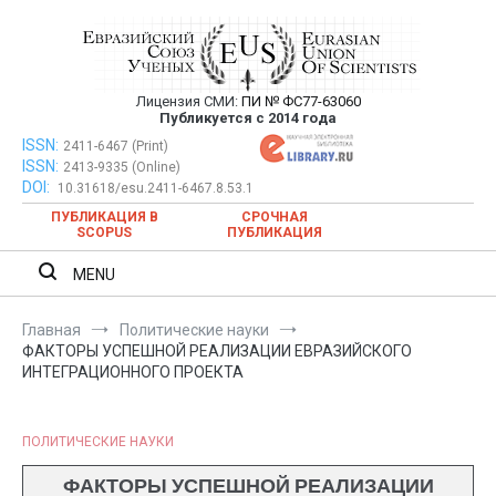
Перейти
к
содержимому
Лицензия СМИ:
ПИ № ФС77-63060
Евразийский Союз Ученых —
Публикуется с 2014 года
публикация научных статей в
ISSN:
Евразийский Союз Ученых — публикация научных статей в
2411-6467 (Print)
ISSN:
2413-9335 (Online)
ежемесячном научном журнале
ежемесячном научном журнале
DOI:
10.31618/esu.2411-6467.8.53.1
ПУБЛИКАЦИЯ В
СРОЧНАЯ
SCOPUS
ПУБЛИКАЦИЯ
MENU
Главная
Политические науки
ФАКТОРЫ УСПЕШНОЙ РЕАЛИЗАЦИИ ЕВРАЗИЙСКОГО
ИНТЕГРАЦИОННОГО ПРОЕКТА
ПОЛИТИЧЕСКИЕ НАУКИ
ФАКТОРЫ УСПЕШНОЙ РЕАЛИЗАЦИИ