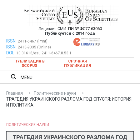
Перейти
к
содержимому
Лицензия СМИ:
ПИ № ФС77-63060
Евразийский Союз Ученых —
Публикуется с 2014 года
публикация научных статей в
ISSN:
Евразийский Союз Ученых — публикация научных статей в
2411-6467 (Print)
ISSN:
2413-9335 (Online)
ежемесячном научном журнале
ежемесячном научном журнале
DOI:
10.31618/esu.2411-6467.8.53.1
ПУБЛИКАЦИЯ В
СРОЧНАЯ
SCOPUS
ПУБЛИКАЦИЯ
MENU
Главная
Политические науки
ТРАГЕДИЯ УКРАИНСКОГО РАЗЛОМА ГОД СПУСТЯ: ИСТОРИЯ
И ПОЛИТИКА
ПОЛИТИЧЕСКИЕ НАУКИ
ТРАГЕДИЯ УКРАИНСКОГО РАЗЛОМА ГОД