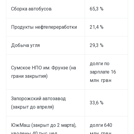
Сборка автобусов
65,3 %
Продукты нефтепереработки
21,4 %
Добыча угля
29,3 %
долги по
Сумское НПО им. Фрунзе (на
зарплате 16
грани закрытия)
млн. грвн
Запорожский автозавод
33,6 %
(закрыт до апреля)
ЮжМаш (закрыт до 2 марта),
долги 640
уволены 40 тыс. чел.,
млн. грвн