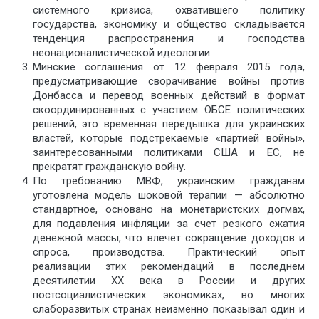
системного кризиса, охватившего политику
государства, экономику и общество складывается
тенденция распространения и господства
неонационалистической идеологии.
Минские соглашения от 12 февраля 2015 года,
предусматривающие сворачивание войны против
Донбасса и перевод военных действий в формат
скоординированных с участием ОБСЕ политических
решений, это временная передышка для украинских
властей, которые подстрекаемые «партией войны»,
заинтересованными политиками США и ЕС, не
прекратят гражданскую войну.
По требованию МВФ, украинским гражданам
уготовлена модель шоковой терапии — абсолютно
стандартное, основано на монетаристских догмах,
для подавления инфляции за счет резкого сжатия
денежной массы, что влечет сокращение доходов и
спроса, производства. Практический опыт
реализации этих рекомендаций в последнем
десятилетии ХХ века в России и других
постсоциалистических экономиках, во многих
слаборазвитых странах неизменно показывал один и