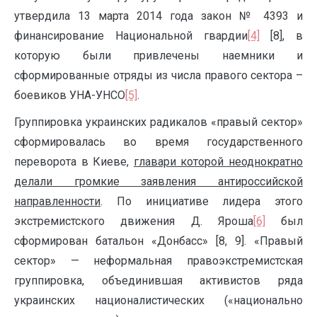
утвердила 13 марта 2014 года закон № 4393 и
финансирование Национальной гвардии
[4]
[8], в
которую были привлечены наемники и
сформированные отряды из числа правого сектора –
боевиков УНА-УНСО
[5]
.
Группировка украинских радикалов «правый сектор»
сформировалась во время государственного
переворота в Киеве,
главари которой неоднократно
делали громкие заявления антироссийской
направленности
. По инициативе лидера этого
экстремистского движения Д. Яроша
[6]
был
сформирован батальон «Донбасс» [8, 9]. «Правый
сектор» — неформальная правоэкстремистская
группировка, объединившая активистов ряда
украинских националистических («национально