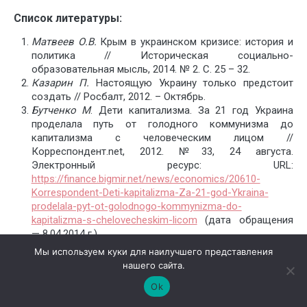
Список литературы:
Матвеев О.В.
Крым в украинском кризисе: история и
политика // Историческая социально-
образовательная мысль, 2014. № 2. С. 25 – 32.
Казарин П.
Настоящую Украину только предстоит
создать // Росбалт, 2012. – Октябрь.
Бутченко М
. Дети капитализма. За 21 год Украина
проделала путь от голодного коммунизма до
капитализма с человеческим лицом //
Корреспондент.net, 2012. №33, 24 августа.
Электронный ресурс: URL:
https://finance.bigmir.net/news/economics/20610-
Korrespondent-Deti-kapitalizma-Za-21-god-Ykraina-
prodelala-pyt-ot-golodnogo-kommynizma-do-
kapitalizma-s-chelovecheskim-licom
(дата обращения
— 8.04.2014 г.)
Белая книга нарушений прав человека и верховенства
Мы используем куки для наилучшего представления
права на Украине. М.: МИД, 2014. Книга 1, книга 2.
нашего сайта.
Матвеев О.В
. Трагедия украинского народа: история и
Ok
политика // Историческая социально-
образовательная мысль, № 3. С.17-29.