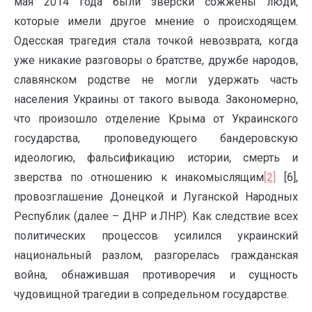
мая 2014 года были зверски сожжены люди,
которые имели другое мнение о происходящем.
Одесская трагедия стала точкой невозврата, когда
уже никакие разговоры о братстве, дружбе народов,
славянском родстве не могли удержать часть
населения Украины от такого вывода. Закономерно,
что произошло отделение Крыма от Украинского
государства, проповедующего бандеровскую
идеологию, фальсификацию истории, смерть и
зверства по отношению к инакомыслящим
[2]
[6],
провозглашение Донецкой и Луганской Народных
Республик (далее – ДНР и ЛНР). Как следствие всех
политических процессов усилился украинский
национальный разлом, разгорелась гражданская
война, обнажившая противоречия и сущность
чудовищной трагедии в сопредельном государстве.