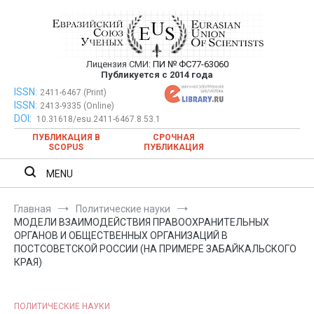
Перейти
к
содержимому
Лицензия СМИ:
ПИ № ФС77-63060
Евразийский Союз Ученых —
Публикуется с 2014 года
публикация научных статей в
ISSN:
Евразийский Союз Ученых — публикация научных статей в
2411-6467 (Print)
ISSN:
2413-9335 (Online)
ежемесячном научном журнале
ежемесячном научном журнале
DOI:
10.31618/esu.2411-6467.8.53.1
ПУБЛИКАЦИЯ В
СРОЧНАЯ
SCOPUS
ПУБЛИКАЦИЯ
MENU
Главная
Политические науки
МОДЕЛИ ВЗАИМОДЕЙСТВИЯ ПРАВООХРАНИТЕЛЬНЫХ
ОРГАНОВ И ОБЩЕСТВЕННЫХ ОРГАНИЗАЦИЙ В
ПОСТСОВЕТСКОЙ РОССИИ (НА ПРИМЕРЕ ЗАБАЙКАЛЬСКОГО
КРАЯ)
ПОЛИТИЧЕСКИЕ НАУКИ