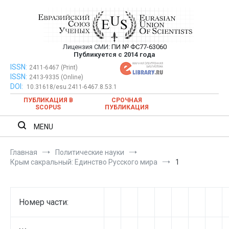
Перейти
к
содержимому
Лицензия СМИ:
ПИ № ФС77-63060
Евразийский Союз Ученых —
Публикуется с 2014 года
публикация научных статей в
ISSN:
Евразийский Союз Ученых — публикация научных статей в
2411-6467 (Print)
ISSN:
2413-9335 (Online)
ежемесячном научном журнале
ежемесячном научном журнале
DOI:
10.31618/esu.2411-6467.8.53.1
ПУБЛИКАЦИЯ В
СРОЧНАЯ
SCOPUS
ПУБЛИКАЦИЯ
MENU
Главная
Политические науки
Крым сакральный: Единство Русского мира
1
Номер части: