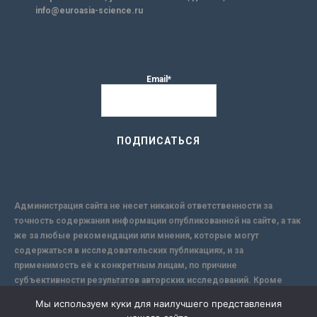
info@euroasia-science.ru
Email*
Администрация сайта не несет никакой ответственности за
точность содержания информации опубликованной на сайте, а так
же за любые рекомендации или мнения, которые могут
содержаться в исследовательских публикациях, и за
применимость её к конкретным лицам, по причине
субъективности результатов авторских исследований. Кроме
того, поскольку интернет не обеспечивает в полной мере
Мы используем куки для наилучшего представления
надежной защиты информации, Сайт не несет ответственности за