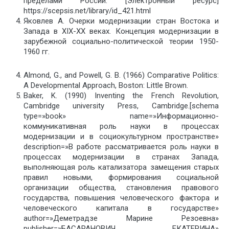
пределами России. [Электронный ресурс]
https://scepsis.net/library/id_421.html
Яковлев А. Очерки модернизации стран Востока и
Запада в XIX-XX веках. Концепция модернизации в
зарубежной социально-политической теории 1950-
1960 гг.
Almond, G., and Powell, G. B. (1966) Comparative Politics:
A Developmental Approach, Boston: Little Brown.
Baker, K. (1990) Inventing the French Revolution,
Cambridge university Press, Cambridge.[schema
type=»book» name=»Информационно-
коммуникативная роль науки в процессах
модернизации и в социокультурном пространстве»
description=»В работе рассматривается роль науки в
процессах модернизации в странах Запада,
выполняющая роль катализатора замещения старых
правил новыми, формирования социальной
организации общества, становления правового
государства, повышения человеческого фактора и
человеческого капитала в государстве»
author=»Деметрадзе Марине Резоевна»
publisher=»БАСАРАНОВИЧ ЕКАТЕРИНА»