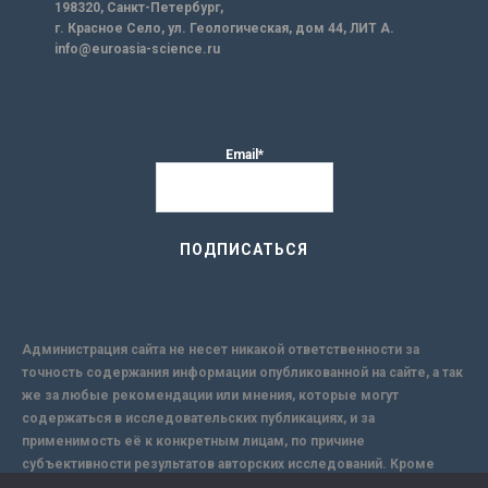
198320, Санкт-Петербург,
г. Красное Село, ул. Геологическая, дом 44, ЛИТ А.
info@euroasia-science.ru
Email*
Администрация сайта не несет никакой ответственности за
точность содержания информации опубликованной на сайте, а так
же за любые рекомендации или мнения, которые могут
содержаться в исследовательских публикациях, и за
применимость её к конкретным лицам, по причине
субъективности результатов авторских исследований. Кроме
того, поскольку интернет не обеспечивает в полной мере