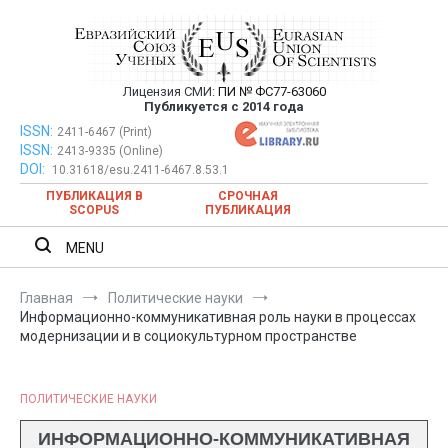
Перейти
к
содержимому
Лицензия СМИ:
ПИ № ФС77-63060
Евразийский Союз Ученых —
Публикуется с 2014 года
публикация научных статей в
ISSN:
Евразийский Союз Ученых — публикация научных статей в
2411-6467 (Print)
ISSN:
2413-9335 (Online)
ежемесячном научном журнале
ежемесячном научном журнале
DOI:
10.31618/esu.2411-6467.8.53.1
ПУБЛИКАЦИЯ В
СРОЧНАЯ
SCOPUS
ПУБЛИКАЦИЯ
MENU
Главная
Политические науки
Информационно-коммуникативная роль науки в процессах
модернизации и в социокультурном пространстве
ПОЛИТИЧЕСКИЕ НАУКИ
ИНФОРМАЦИОННО-КОММУНИКАТИВНАЯ