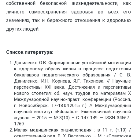
собственной безопасной жизнедеятельности, как
личного самосохранения здоровья во всех его
значениях, так и бережного отношения к здоровью
других людей.
Список литература:
Даниленко О.В. Формирование устойчивой мотивации
к здоровому образу жизни в процессе подготовки
бакалавров педагогического образования / О. В.
Даниленко, И.Н. Корнева, Я.Г. Тихонова. // Научные
перспективы XXI века. Достижения и перспективы
нового столетия: сб. науч. трудов по материалам X
Международной научно-практ. конференции (Россия,
г. Новосибирск, 17-18.04.2015 г.) // Международный
научный институт «Educatio»- Ежемесячный научный
журнал. – 2015 — №3(10) – C 147-149 — ISSN 34567-
1769
Малая медицинская энциклопедия : в 11 т. (т.10) /
ответственный ред. В. Х. Василенко. – М. : «Советская