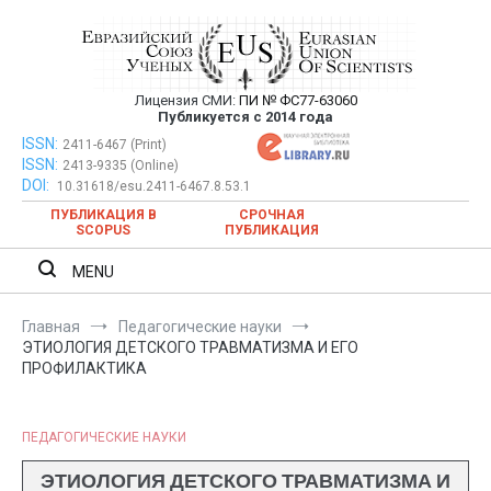
Перейти
к
содержимому
Лицензия СМИ:
ПИ № ФС77-63060
Евразийский Союз Ученых —
Публикуется с 2014 года
публикация научных статей в
ISSN:
Евразийский Союз Ученых — публикация научных статей в
2411-6467 (Print)
ISSN:
2413-9335 (Online)
ежемесячном научном журнале
ежемесячном научном журнале
DOI:
10.31618/esu.2411-6467.8.53.1
ПУБЛИКАЦИЯ В
СРОЧНАЯ
SCOPUS
ПУБЛИКАЦИЯ
MENU
Главная
Педагогические науки
ЭТИОЛОГИЯ ДЕТСКОГО ТРАВМАТИЗМА И ЕГО
ПРОФИЛАКТИКА
ПЕДАГОГИЧЕСКИЕ НАУКИ
ЭТИОЛОГИЯ ДЕТСКОГО ТРАВМАТИЗМА И