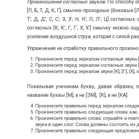
Произношение согласных звуков.
По способу о
[П, Б, Т, Д, К, Г], смычно-проходные (боковые [Л,
Т’; Д, Д’; С, С’; З, З’; Н, Н’; Л, Л’; Ц] сог
согласных [К, К’, Г, Г’, Х, Х’] смычку можно
усиление воздушной струи, которая с силой ра
Упражнения на отработку правильного произн
Произнесите перед зеркалом согласные звуки [Б]
Произнесите перед зеркалом согласные звуки [Д]
Произнесите перед зеркалом звуки [К], [Г], [Х]
Показывая ученикам букву, давая образец п
название буквы [М], а не [ЭМ], [К], а не [КА].
Произнесите правильно перед зеркалом следующие 
Произнесите правильно следующие слова: как, к
Произнесите правильно слова: слушайте и повтор
звука в один слог. Слова должны состоять из д
Произнесите правильно следующие предложения,