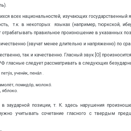
ь).
щихся всех национальностей, изучающих государственный 
ть, т.к. в некоторых языках (например, тюркской, ибер
ет отрабатывать правильное произношение в указанных по
ичественно (звучат менее длительно и напряженно) по с
чественно, так и качественно. Гласный звук [О] произносится,
РФ гласные следует рассматривать в следующих безударны
етýх, ученѝк, пенáл .
амолёт, помидóр, молокó.
, яблоко.
 в заударной позиции, т. К. здесь нарушения произнош
нужно учитывать сочетание гласного с твердым пре