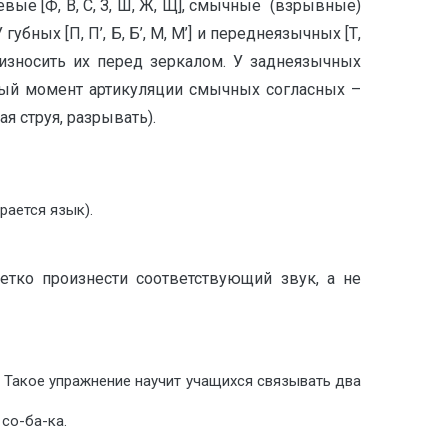
вые [Ф, В, С, З, Ш, Ж, Щ], смычные (взрывные)
 губных [П, П’, Б, Б’, М, М’] и переднеязычных [Т,
 произносить их перед зеркалом. У заднеязычных
утимый момент артикуляции смычных согласных –
я струя, разрывать).
рается язык).
етко произнести соответствующий звук, а не
ка. Такое упражнение научит учащихся связывать два
со-ба-ка.