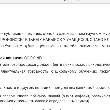
— публикация научных статей в ежемесячном научном жур
 ПРОИЗНОСИТЕЛЬНЫХ НАВЫКОВ У УЧАЩИХСЯ, СЛАБО 
еных — публикация научных статей в ежемесячном научно
ной лицензии CC BY-ND
ельного процесса должен быть психически, психологичес
еллектуальная готовность к школьному обучению леж
льности в другой, непривычной для них языковой среде, е
 первом классе объёмом знаний (знают алфавит, различают 
оги, могут называть слова с определенным звуком).