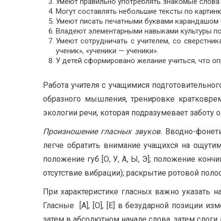
Умеют правильно употреблять знакомые слова в
Могут составлять небольшие тексты по картинк
Умеют писать печатными буквами карандашом (
Владеют элементарными навыками культуры по
Умеют сотрудничать с учителем, со сверстник
ученик», «ученики — ученики».
У детей сформировано желание учиться, что оп
Работа учителя с учащимися подготовительног
образного мышления, тренировке кратковрем
экологии речи, которая подразумевает заботу 
Произношение гласных звуков.
Вводно-фонети
легче обратить внимание учащихся на ощути
положение губ [О, У, А, Ы, Э]; положение конч
отсутствие вибрации); раскрытие ротовой поло
При характеристике гласных важно указать на
Гласные [А], [О], [Е] в безударной позиции и
затем в абсолютном начале слова, затем слоги