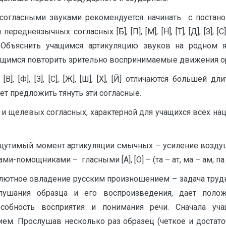
 согласными звуками рекомендуется начинать с постанов
еднеязычных согласных [Б], [П], [М], [Н], [Т], [Д], [З],
ь. Объяснить учащимся артикуляцию звуков на родном
ащимся повторить зрительно воспринимаемые движения ор
], [Ф], [З], [С], [Ж], [Ш], [Х], [Й] отличаются большей
ет предложить тянуть эти согласные.
и щелевых согласных, характерной для учащихся всех нац
щутимый момент артикуляции смычных – усиление воздушн
-помощниками – гласными [А], [О] – (та – ат, ма – ам, па – 
лютное овладение русским произношением – задача трудн
 слушания образца и его воспроизведения, дает поло
собность восприятия и понимания речи. Сначала учащ
ием. Прослушав несколько раз образец (четкое и достато