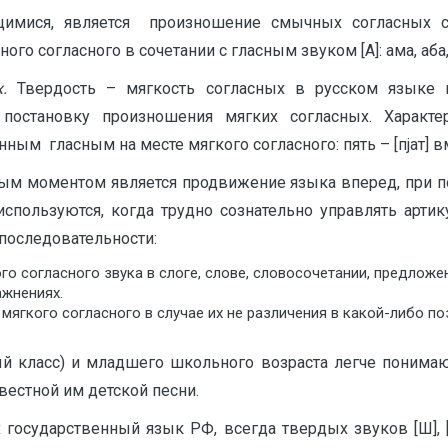
щимися, является произношение смычных согласных с
 согласного в сочетании с гласным звуком [А]: ама, аба, апа
х.
Твердость – мягкость согласных в русском языке 
постановку произношения мягких согласных. Характе
м гласным на месте мягкого согласного: пять – [пjат] вмес
мым моментом является продвижение языка вперед, при п
спользуются, когда трудно сознательно управлять арти
последовательности:
о согласного звука в слоге, слове, словосочетании, предложен
ажнениях.
гкого согласного в случае их не различения в какой-либо позиц
й класс) и младшего школьного возраста легче понимаю
вестной им детской песни.
х государственный язык РФ, всегда твердых звуков [Ш],