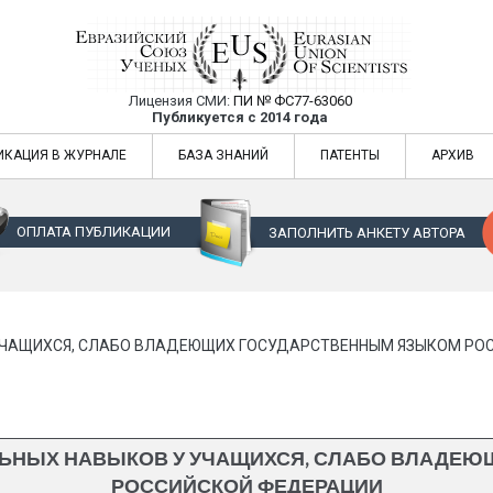
Лицензия СМИ:
ПИ № ФС77-63060
Евразийский Союз Ученых — публикация
Публикуется с 2014 года
жур
Евразийский Союз Ученых — публикация научных статей в ежемес
ИКАЦИЯ В ЖУРНАЛЕ
БАЗА ЗНАНИЙ
ПАТЕНТЫ
АРХИВ
ОПЛАТА ПУБЛИКАЦИИ
ЗАПОЛНИТЬ АНКЕТУ АВТОРА
УЧАЩИХСЯ, СЛАБО ВЛАДЕЮЩИХ ГОСУДАРСТВЕННЫМ ЯЗЫКОМ РО
ЬНЫХ НАВЫКОВ У УЧАЩИХСЯ, СЛАБО ВЛАДЕЮ
РОССИЙСКОЙ ФЕДЕРАЦИИ