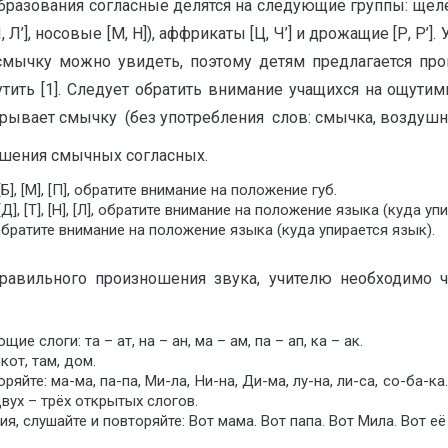
бразования согласные делятся на следующие группы: щеле
 Л’], носовые [М, Н]), аффрикаты [Ц, Ч’] и дрожащие [Р, Р’]. У
ласных смычку можно увидеть, поэтому детям предлагается
 ощутить [1]. Следует обратить внимание учащихся на ощ
зрывает смычку (без употребления слов: смычка, воздушна
ошения смычных согласных.
, [М], [П], обратите внимание на положение губ.
, [Т], [Н], [Л], обратите внимание на положение языка (куда упи
, обратите внимание на положение языка (куда упирается язык).
равильного произношения звука, учителю необходимо ч
слоги: та – ат, на – ан, ма – ам, па – ап, ка – ак.
от, там, дом.
яйте: ма-ма, па-па, Ми-ла, Ни-на, Ди-ма, лу-на, ли-са, со-ба-
вух – трёх открытых слогов.
 слушайте и повторяйте: Вот мама. Вот папа. Вот Мила. Вот её 