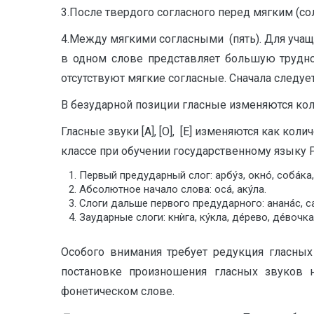
3.После твердого согласного перед мягким (сол
4.Между мягкими согласными (пять). Для уча
в одном слове представляет большую труднос
отсутствуют мягкие согласные. Сначала следу
В безударной позиции гласные изменяются кол
Гласные звуки [А], [О], [Е] изменяются как коли
классе при обучении государственному языку 
Первый предударный слог: арбýз, окнó, собáка, п
Абсолютное начало слова: осá, акýла.
Слоги дальше первого предударного: ананáс, с
Заударные слоги: кнѝга, кýкла, дéрево, дéвочка
Особого внимания требует редукция гласных
постановке произношения гласных звуков 
фонетическом слове.