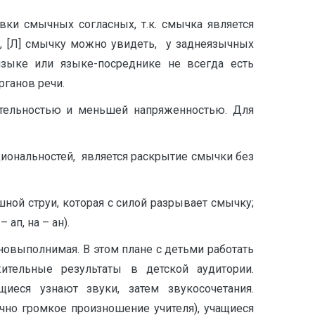
ки смычных согласных, т.к. смычка является
 [С], [Л] смычку можно увидеть, у заднеязычных
 языке или языке-посреднике не всегда есть
ганов речи.
 длительностью и меньшей напряженностью. Для
иональностей, является раскрытие смычки без
ой струи, которая с силой разрывает смычку;
ап, на – ан).
овыполнимая. В этом плане с детьми работать
жительные результаты в детской аудитории.
иеся узнают звуки, затем звукосочетания.
чно громкое произношение учителя), учащиеся