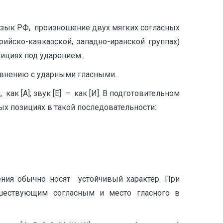
язык РФ, произношение двух мягких согласных
ийско-кавказской, западно-иранской группах)
зициях под ударением.
равнению с ударными гласными.
 как [А]; звук [Е] – как [И]. В подготовительном
х позициях в такой последовательности:
ения обычно носят устойчивый характер. При
дшествующим согласным и место гласного в