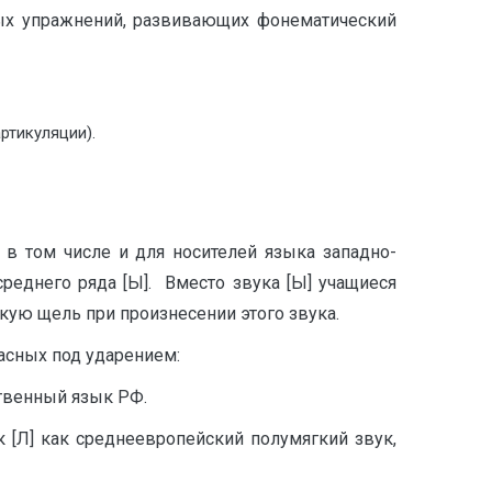
ных упражнений, развивающих фонематический
ртикуляции).
 в том числе и для носителей языка западно-
среднего ряда [Ы]. Вместо звука [Ы] учащиеся
кую щель при произнесении этого звука.
ласных под ударением:
твенный язык РФ.
к [Л] как среднеевропейский полумягкий звук,