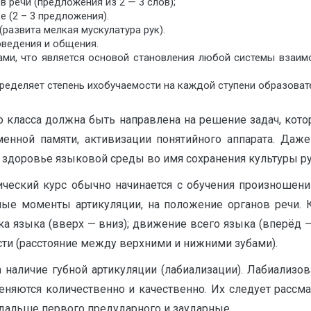
 речи (предложения из 2 — 3 слов);
е (2 – 3 предложения).
развита мелкая мускулатура рук).
ведения и общения.
ами, что является основой становления любой системы взаимо
ределяет степень ихобучаемости на каждой ступени образовате
о класса должна быть направлена на решение задач, кот
енной памяти, активизации понятийного аппарата. Даже
о здоровье языковой среды во имя сохранения культуры ру
ческий курс обычно начинается с обучения произношени
мые моменты артикуляции, на положение органов речи. 
ика языка (вверх — вниз); движение всего языка (вперёд 
сти (расстояние между верхними и нижними зубами).
 наличие губной артикуляции (лабиализации). Лабиализов
зменяются количественно и качественно. Их следует расс
 дальше первого предударного и заударные.