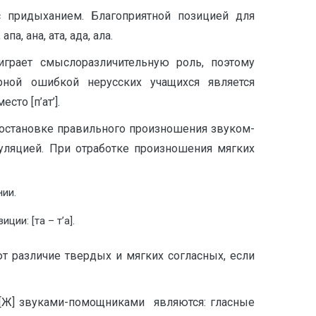
 придыханием. Благоприятной позицией для
, ана, ата, ада, ала.
играет смыслоразличительную роль, поэтому
рной ошибкой нерусских учащихся является
то [п’ат’].
остановке правильного произношения звуком-
куляцией. При отработке произношения мягких
ии.
ии: [та – т’а].
т различие твердых и мягких согласных, если
 [Ж] звуками-помощниками являются: гласные