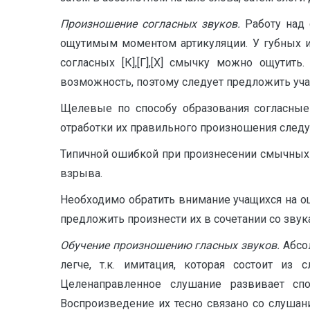
Произношение
c
огласных звуков.
Работу над
ощутимым моментом артикуляции. У губных и пер
согласных [К],[Г],[Х] смычку можно ощутит
возможность, поэтому следует предложить уч
Щелевые по способу образования согласные [В
отработки их правильного произношения следу
Типичной ошибкой при произнесении смычных 
взрыва.
Необходимо обратить внимание учащихся на о
предложить произнести их в сочетании со звуками
Обучение произношению гласных звуков.
Абсо
легче, т.к. имитация, которая состоит из
Целенаправленное слушание развивает спо
Воспроизведение их тесно связано со слушан