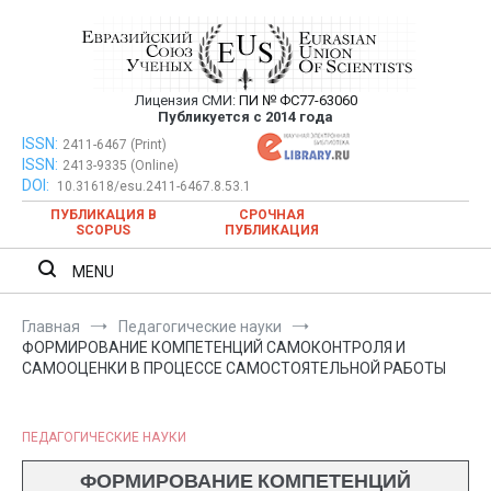
Перейти
к
содержимому
Лицензия СМИ:
ПИ № ФС77-63060
Евразийский Союз Ученых —
Публикуется с 2014 года
публикация научных статей в
ISSN:
Евразийский Союз Ученых — публикация научных статей в
2411-6467 (Print)
ISSN:
2413-9335 (Online)
ежемесячном научном журнале
ежемесячном научном журнале
DOI:
10.31618/esu.2411-6467.8.53.1
ПУБЛИКАЦИЯ В
СРОЧНАЯ
SCOPUS
ПУБЛИКАЦИЯ
MENU
Главная
Педагогические науки
ФОРМИРОВАНИЕ КОМПЕТЕНЦИЙ САМОКОНТРОЛЯ И
САМООЦЕНКИ В ПРОЦЕССЕ САМОСТОЯТЕЛЬНОЙ РАБОТЫ
ПЕДАГОГИЧЕСКИЕ НАУКИ
ФОРМИРОВАНИЕ КОМПЕТЕНЦИЙ