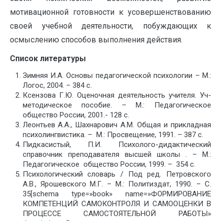
мотивационной готовности к усовершенствованию
своей учебной деятельности, побуждающих к
осмыслению способов выполнения действия.
Список литературы
Зимняя И.А. Основы педагогической психологии – М.:
Логос, 2004. – 384 с.
Ксензова Г.Ю. Оценочная деятельность учителя. Уч-
методическое пособие. – М.: Педагогическое
общество России, 2001.- 128 с.
Леонтьев А.А., Шахнарович А.М. Общая и прикладная
психолингвистика. – М.: Просвещение, 1991. – 387 с.
Пидкасистый, П.И. Психолого-дидактический
справочник преподавателя высшей школы . – М.:
Педагогическое общество России, 1999. – 354 с.
Психологический словарь / Под ред. Петровского
А.В., Ярошевского М.Г. – М.: Политиздат, 1990. – С.
35[schema type=»book» name=»ФОРМИРОВАНИЕ
КОМПЕТЕНЦИЙ САМОКОНТРОЛЯ И САМООЦЕНКИ В
ПРОЦЕССЕ САМОСТОЯТЕЛЬНОЙ РАБОТЫ»