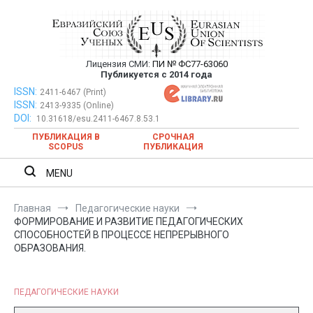
Перейти
к
содержимому
Лицензия СМИ:
ПИ № ФС77-63060
Евразийский Союз Ученых —
Публикуется с 2014 года
публикация научных статей в
ISSN:
Евразийский Союз Ученых — публикация научных статей в
2411-6467 (Print)
ISSN:
2413-9335 (Online)
ежемесячном научном журнале
ежемесячном научном журнале
DOI:
10.31618/esu.2411-6467.8.53.1
ПУБЛИКАЦИЯ В
СРОЧНАЯ
SCOPUS
ПУБЛИКАЦИЯ
MENU
Главная
Педагогические науки
ФОРМИРОВАНИЕ И РАЗВИТИЕ ПЕДАГОГИЧЕСКИХ
СПОСОБНОСТЕЙ В ПРОЦЕССЕ НЕПРЕРЫВНОГО
ОБРАЗОВАНИЯ.
ПЕДАГОГИЧЕСКИЕ НАУКИ