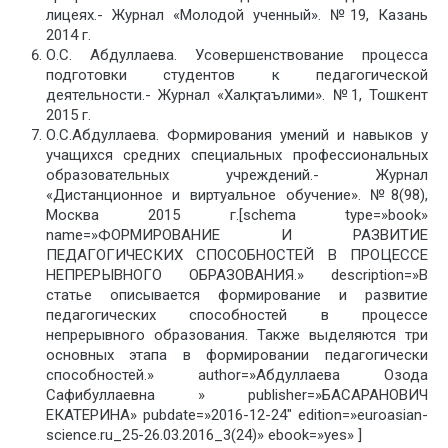
лицеях.- Журнал «Молодой ученный». №19, Казань
2014 г.
О.С. Абдуллаева. Усовершенствование процесса
подготовки студентов к педагогической
деятельности.- Журнал «Халқ таълими». №1, Тошкент
2015 г.
О.С.Абдуллаева. Формирования умений и навыков у
учащихся средних специальных профессиональных
образовательных учреждений.- Журнал
«Дистанционное и виртуальное обучение». №8(98),
Москва 2015 г.[schema type=»book»
name=»ФОРМИРОВАНИЕ И РАЗВИТИЕ
ПЕДАГОГИЧЕСКИХ СПОСОБНОСТЕЙ В ПРОЦЕССЕ
НЕПРЕРЫВНОГО ОБРАЗОВАНИЯ.» description=»В
статье описывается формирование и развитие
педагогических способностей в процессе
непрерывного образования. Также выделяются три
основных этапа в формировании педагогически
способностей.» author=»Абдуллаева Озода
Сафибуллаевна » publisher=»БАСАРАНОВИЧ
ЕКАТЕРИНА» pubdate=»2016-12-24″ edition=»euroasian-
science.ru_25-26.03.2016_3(24)» ebook=»yes» ]