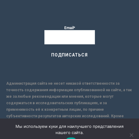
Email*
Администрация сайта не несет никакой ответственности за
точность содержания информации опубликованной на сайте, а так
же за любые рекомендации или мнения, которые могут
содержаться в исследовательских публикациях, и за
применимость её к конкретным лицам, по причине
субъективности результатов авторских исследований. Кроме
того, поскольку интернет не обеспечивает в полной мере
Мы используем куки для наилучшего представления
надежной защиты информации, Сайт не несет ответственности за
нашего сайта.
информацию, присылаемую через интернет.