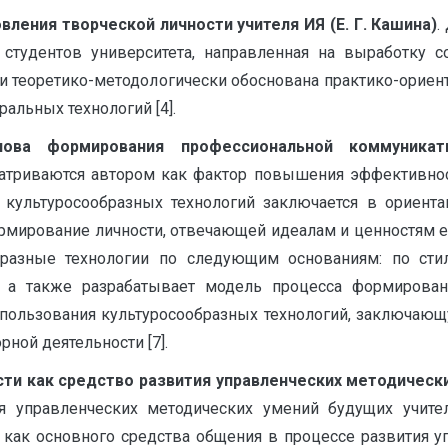
ления творческой личности учителя ИЯ (Е. Г. Кашина)
.
 студентов университета, направленная на выработку с
 и теоретико-методологически обоснована практико-орие
альных технологий [4].
нова формирования профессиональной коммуникати
матриваются автором как фактор повышения эффективно
культуросообразных технологий заключается в ориента
рмирование личности, отвечающей идеалам и ценностям ее
бразные технологии по следующим основаниям: по сти
зе, а также разрабатывает модель процесса формирова
использования культуросообразных технологий, заключаю
ной деятельности [7].
ти как средство развития управленческих методических
я управленческих методических умений будущих учите
а как основного средства общения в процессе развития 