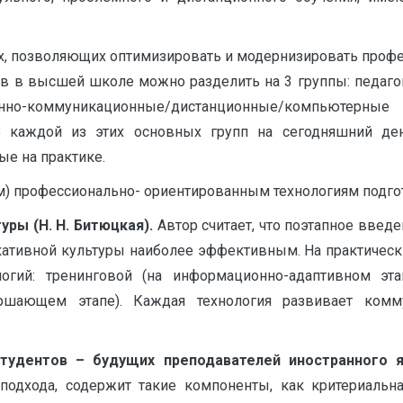
ях, позволяющих оптимизировать и модернизировать проф
в в высшей школе можно разделить на 3 группы: педаго
нно-коммуникационные/дистанционные/компьютерные т
 В каждой из этих основных групп на сегодняшний д
е на практике.
) профессионально- ориентированным технологиям подго
уры (Н. Н. Битюцкая).
Автор считает, что поэтапное введ
кативной культуры наиболее эффективным. На практическ
гий: тренинговой (на информационно-адаптивном этап
ершающем этапе). Каждая технология развивает ком
студентов – будущих преподавателей иностранного я
 подхода, содержит такие компоненты, как критериальн