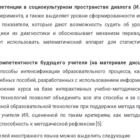
етенции в социокультурном пространстве диалога (И.
сперимента, а также выделяет уровни сформированности 
 показатели, которые дают возможность судить об ур
одики их диагностики и обосновывает механизм перево
т использовать математический аппарат для статисти
омпетентности будущего учителя (на материале дисц
способы интенсификации образовательного процесса, к
чебных пособий, разработанных с использованием информа
троение курса на базе интерактивных учебно-методиче
технологий позволит объединить все эти способы и за с
нной образовательной технологии при поддержке метода 
учителя ИЯ, оцененной по таким критериям, как методи
пособность к методической рефлексии [5].
телей иностранного языка можно выделить следующие: