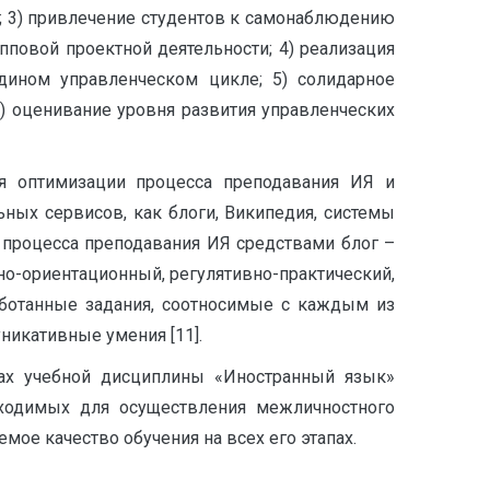
м; 3) привлечение студентов к самонаблюдению
пповой проектной деятельности; 4) реализация
дином управленческом цикле; 5) солидарное
) оценивание уровня развития управленческих
я оптимизации процесса преподавания ИЯ и
ных сервисов, как блоги, Википедия, системы
ция процесса преподавания ИЯ средствами блог –
но-ориентационный, регулятивно-практический,
аботанные задания, соотносимые с каждым из
икативные умения [11].
ках учебной дисциплины «Иностранный язык»
бходимых для осуществления межличностного
ое качество обучения на всех его этапах.