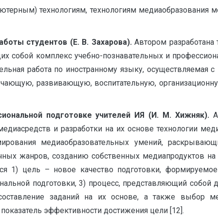
терным) технологиям, технологиям медиаобразования м
боты студентов (Е. В. Захарова).
Автором разработана
х собой комплекс учебно-познавательных и профессиональ
оятельная работа по иностранному языку, осуществляема
обучающую, развивающую, воспитательную, организацио
иональной подготовке учителей ИЯ (И. М. Хижняк).
А
едиасредств и разработки на их основе технологии мед
мирования медиаобразовательных умений, раскрывающи
чных жанров, созданию собственных медиапродуктов на И
ся 1) цель – новое качество подготовки, формируемое 
льной подготовки, 3) процесс, представляющий собой д
, составление заданий на их основе, а также выбор м
 показатель эффективности достижения цели [12].