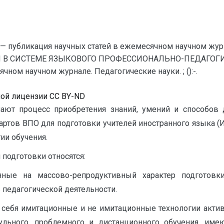
— публикация научных статей в ежемесячном научном жур
Я В СИСТЕМЕ ЯЗЫКОВОГО ПРОФЕССИОНАЛЬНО-ПЕДАГОГИЧ
ном научном журнале. Педагогические науки. ; ():-.
ной лицензии CC BY-ND
ают процесс приобретения знаний, умений и способов 
артов ВПО для подготовки учителей иностранного языка (
ии обучения.
подготовки относятся:
нные на массово-репродуктивный характер подготов
 педагогической деятельности.
 себя имитационные и не имитационные технологии актив
ульного, проблемного и дистанционного обучения, име