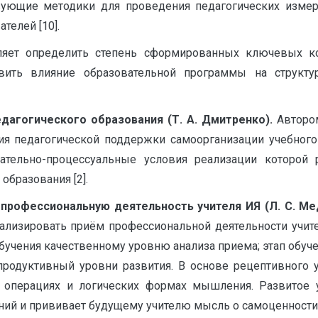
твующие методики для проведения педагогических измере
телей [10].
оляет определить степень сформированных ключевых к
вить влияние образовательной программы на структур
дагогического образования (Т. А. Дмитренко).
Авторо
гия педагогической поддержки самоорганизации учебного
ательно-процессуальные условия реализации которой 
образования [2].
 профессиональную деятельность учителя ИЯ (Л. С. М
ализировать приём профессиональной деятельности учител
бучения качественному уровню анализа приема; этап обу
продуктивный уровни развития. В основе рецептивного у
х операциях и логических формах мышления. Развитое 
ий и прививает будущему учителю мысль о самоценности и