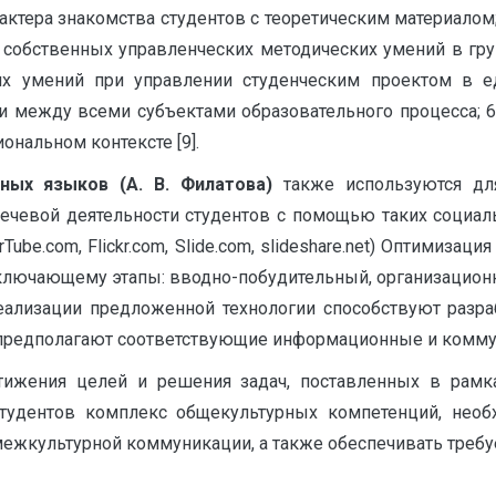
арактера знакомства студентов с теоретическим материало
 собственных управленческих методических умений в гру
их умений при управлении студенческим проектом в е
ти между всеми субъектами образовательного процесса; 6
нальном контексте [9].
нных языков (А. В. Филатова)
также используются дл
чевой деятельности студентов с помощью таких социаль
Tube.com, Flickr.com, Slide.com, slideshare.net) Оптимиза
включающему этапы: вводно-побудительный, организацион
еализации предложенной технологии способствуют разр
предполагают соответствующие информационные и коммун
тижения целей и решения задач, поставленных в рам
тудентов комплекс общекультурных компетенций, нео
ежкультурной коммуникации, а также обеспечивать требуем