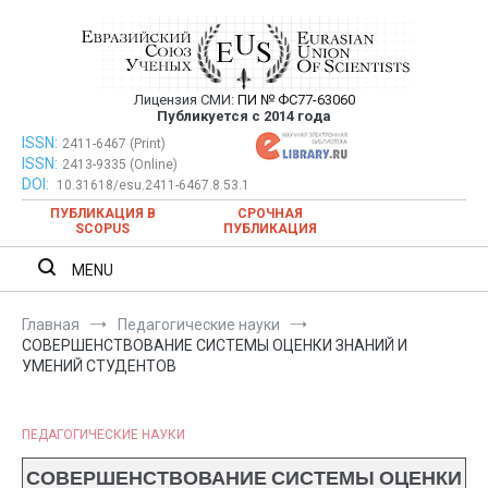
Перейти
к
содержимому
Лицензия СМИ:
ПИ № ФС77-63060
Евразийский Союз Ученых —
Публикуется с 2014 года
публикация научных статей в
ISSN:
Евразийский Союз Ученых — публикация научных статей в
2411-6467 (Print)
ISSN:
2413-9335 (Online)
ежемесячном научном журнале
ежемесячном научном журнале
DOI:
10.31618/esu.2411-6467.8.53.1
ПУБЛИКАЦИЯ В
СРОЧНАЯ
SCOPUS
ПУБЛИКАЦИЯ
MENU
Главная
Педагогические науки
СОВЕРШЕНСТВОВАНИЕ СИСТЕМЫ ОЦЕНКИ ЗНАНИЙ И
УМЕНИЙ СТУДЕНТОВ
ПЕДАГОГИЧЕСКИЕ НАУКИ
СОВЕРШЕНСТВОВАНИЕ СИСТЕМЫ ОЦЕНКИ