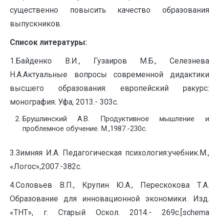
существенно повысить качество образования
выпускников.
Список литературы:
1.Байденко В.И., Гузаиров М.Б., Селезнева
Н.А.Актуальные вопросы современной дидактики
высшего образования: европейский ракурс:
монография. Уфа, 2013.- 303с.
Брушлинский А.В. Продуктивное мышление и
проблемное обучение. М.,1987.-230с.
3.Зимняя И.А. Педагогическая психология:учебник.М.,
«Логос»,2007.-382с.
4.Соловьев В.П., Крупин Ю.А., Перескокова Т.А.
Образование для инновационной экономики. Изд.
«ТНТ», г. Старый Оскол. 2014.- 269с.[schema