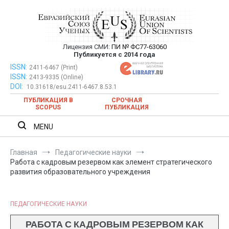
Перейти
к
содержимому
Лицензия СМИ:
ПИ № ФС77-63060
Евразийский Союз Ученых —
Публикуется с 2014 года
публикация научных статей в
ISSN:
Евразийский Союз Ученых — публикация научных статей в
2411-6467 (Print)
ISSN:
2413-9335 (Online)
ежемесячном научном журнале
ежемесячном научном журнале
DOI:
10.31618/esu.2411-6467.8.53.1
ПУБЛИКАЦИЯ В
СРОЧНАЯ
SCOPUS
ПУБЛИКАЦИЯ
MENU
Главная
Педагогические науки
Работа с кадровым резервом как элемент стратегического
развития образовательного учреждения
ПЕДАГОГИЧЕСКИЕ НАУКИ
РАБОТА С КАДРОВЫМ РЕЗЕРВОМ КАК