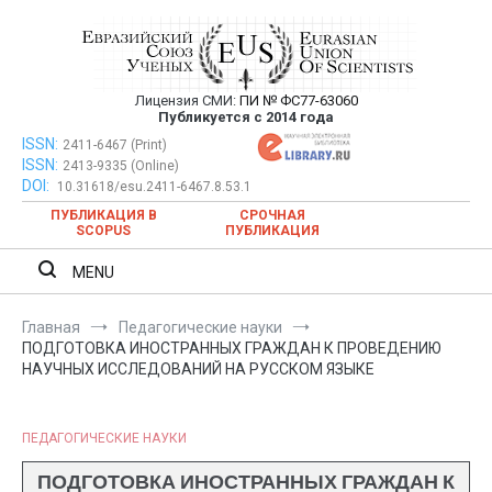
Перейти
к
содержимому
Лицензия СМИ:
ПИ № ФС77-63060
Евразийский Союз Ученых —
Публикуется с 2014 года
публикация научных статей в
ISSN:
Евразийский Союз Ученых — публикация научных статей в
2411-6467 (Print)
ISSN:
2413-9335 (Online)
ежемесячном научном журнале
ежемесячном научном журнале
DOI:
10.31618/esu.2411-6467.8.53.1
ПУБЛИКАЦИЯ В
СРОЧНАЯ
SCOPUS
ПУБЛИКАЦИЯ
MENU
Главная
Педагогические науки
ПОДГОТОВКА ИНОСТРАННЫХ ГРАЖДАН К ПРОВЕДЕНИЮ
НАУЧНЫХ ИССЛЕДОВАНИЙ НА РУССКОМ ЯЗЫКЕ
ПЕДАГОГИЧЕСКИЕ НАУКИ
ПОДГОТОВКА ИНОСТРАННЫХ ГРАЖДАН К