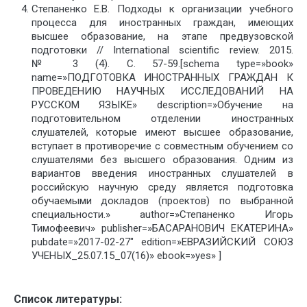
Степаненко Е.В. Подходы к организации учебного
процесса для иностранных граждан, имеющих
высшее образование, на этапе предвузовской
подготовки // International scientific review. 2015.
№ 3 (4). С. 57-59.[schema type=»book»
name=»ПОДГОТОВКА ИНОСТРАННЫХ ГРАЖДАН К
ПРОВЕДЕНИЮ НАУЧНЫХ ИССЛЕДОВАНИЙ НА
РУССКОМ ЯЗЫКЕ» description=»Обучение на
подготовительном отделении иностранных
слушателей, которые имеют высшее образование,
вступает в противоречие с совместным обучением со
слушателями без высшего образования. Одним из
вариантов введения иностранных слушателей в
российскую научную среду является подготовка
обучаемыми докладов (проектов) по выбранной
специальности.» author=»Степаненко Игорь
Тимофеевич» publisher=»БАСАРАНОВИЧ ЕКАТЕРИНА»
pubdate=»2017-02-27″ edition=»ЕВРАЗИЙСКИЙ СОЮЗ
УЧЕНЫХ_25.07.15_07(16)» ebook=»yes» ]
Список литературы: