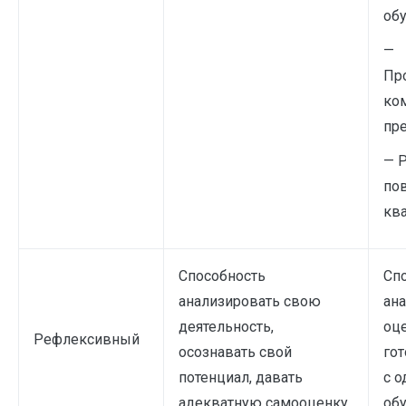
об
—
Пр
ком
пре
— 
по
кв
Способность
Сп
анализировать свою
ана
деятельность,
оц
Рефлексивный
осознавать свой
гот
потенциал, давать
с 
адекватную самооценку.
об