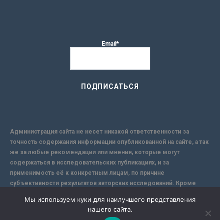
Email*
Администрация сайта не несет никакой ответственности за
точность содержания информации опубликованной на сайте, а так
же за любые рекомендации или мнения, которые могут
содержаться в исследовательских публикациях, и за
применимость её к конкретным лицам, по причине
субъективности результатов авторских исследований. Кроме
того, поскольку интернет не обеспечивает в полной мере
Мы используем куки для наилучшего представления
надежной защиты информации, Сайт не несет ответственности за
нашего сайта.
информацию, присылаемую через интернет.