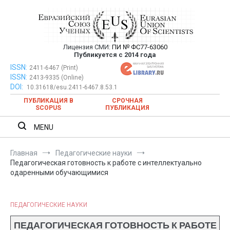
Перейти
к
содержимому
Лицензия СМИ:
ПИ № ФС77-63060
Евразийский Союз Ученых —
Публикуется с 2014 года
публикация научных статей в
ISSN:
Евразийский Союз Ученых — публикация научных статей в
2411-6467 (Print)
ISSN:
2413-9335 (Online)
ежемесячном научном журнале
ежемесячном научном журнале
DOI:
10.31618/esu.2411-6467.8.53.1
ПУБЛИКАЦИЯ В
СРОЧНАЯ
SCOPUS
ПУБЛИКАЦИЯ
MENU
Главная
Педагогические науки
Педагогическая готовность к работе с интеллектуально
одаренными обучающимися
ПЕДАГОГИЧЕСКИЕ НАУКИ
ПЕДАГОГИЧЕСКАЯ ГОТОВНОСТЬ К РАБОТЕ