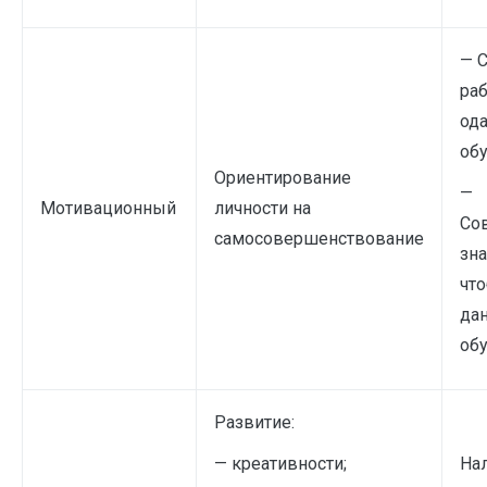
— 
раб
од
об
Ориентирование
—
Мотивационный
личности на
Со
самосовершенствование
зна
что
да
об
Развитие:
— креативности;
Нал