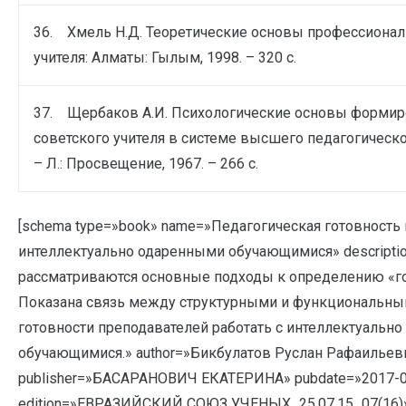
36. Хмель Н.Д. Теоретические основы профессионал
учителя: Алматы: Гылым, 1998. – 320 с.
37. Щербаков А.И. Психологические основы формир
советского учителя в системе высшего педагогическо
– Л.: Просвещение, 1967. – 266 с.
[schema type=»book» name=»Педагогическая готовность 
интеллектуально одаренными обучающимися» descriptio
рассматриваются основные подходы к определению «го
Показана связь между структурными и функциональн
готовности преподавателей работать с интеллектуальн
обучающимися.» author=»Бикбулатов Руслан Рафаильев
publisher=»БАСАРАНОВИЧ ЕКАТЕРИНА» pubdate=»2017-0
edition=»ЕВРАЗИЙСКИЙ СОЮЗ УЧЕНЫХ_25.07.15_07(16)»