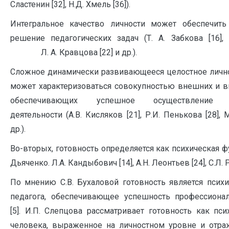
Сластенин [32], Н.Д. Хмель [36]).
Интегральное качество личности может обеспечить
решение педагогических задач (Т. А. Забкова [16], 
Л. А. Кравцова [22] и др.).
Сложное динамически развивающееся целостное личн
может характеризоваться совокупностью внешних и в
обеспечивающих успешное осуществление п
деятельности (А.В. Кисляков [21], Р.И. Пенькова [28], 
др.).
Во-вторых, готовность определяется как психичес
Дьяченко. Л.А. Кандыбович [14], А.Н. Леонтьев [24], С.Л. 
По мнению С.В. Бухаловой готовность является псих
педагога, обеспечивающее успешность профессионал
[5]. И.П. Слепцова рассматривает готовность как пси
человека, выраженное на личностном уровне и отр