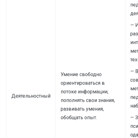
пе
дея
— 
ра
ин
ме
тех
— 
Умение свободно
со
ориентироваться в
ме
потоке информации,
Деятельностный
пе
пополнять свои знания,
на
развивать умения,
обобщать опыт.
— 
пс
од