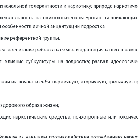
изначальной толерантности к наркотику; природа наркотиче
влекательность на психологическом уровне возникающи
 особенности личной акцентуации подростка.
яние референтной группы.
ся: воспитание ребенка в семье и адаптация в школьном к
: влияние субкультуры на подростка; развал идеологиче
нии включает в себя: первичную, вторичную, третичную п
 здорового образа жизни;
ющих наркотические средства, психотропные или токсиче
бучение их навыкам противодействия потреблению наркот