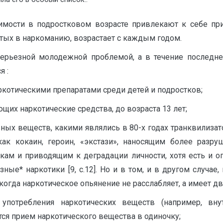
имости в подростковом возрасте привлекают к себе пр
нутых в наркоманию, возрастает с каждым годом.
серьезной молодежной проблемой, а в течение последнег
я :
котическими препаратами среди детей и подростков;
их наркотические средства, до возраста 13 лет;
ных веществ, какими являлись в 80-х годах транквилизат
к кокаин, героин, «экстази», наносящим более разру
м и приводящим к деградации личности, хотя есть и опр
ые* наркотики [9, с.12]. Но и в том, и в другом случае
когда наркотическое опьянение не расслабляет, а имеет д
употребления наркотических веществ (например, вну
тся прием наркотического вещества в одиночку;