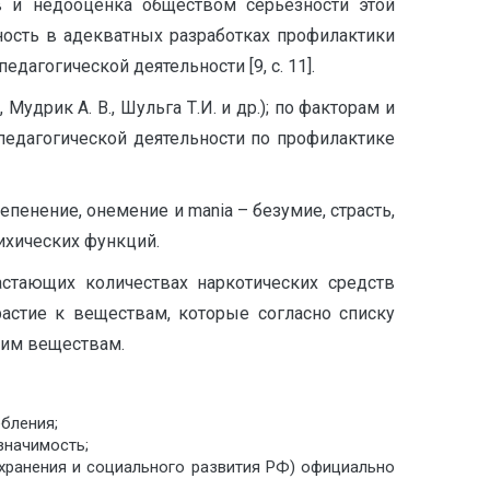
в и недооценка обществом серьезности этой
ность в адекватных разработках профилактики
дагогической деятельности [9, с. 11].
удрик А. В., Шульга Т.И. и др.); по факторам и
о-педагогической деятельности по профилактике
епенение, онемение и mania – безумие, страсть,
ихических функций.
стающих количествах наркотических средств
растие к веществам, которые согласно списку
ким веществам.
бления;
значимость;
охранения и социального развития РФ) официально