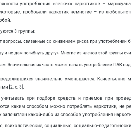
ожности употребления «легких» наркотиков – марихуана 
оторые, пробовали наркотик немногие – из любопытств
обой.
уются 3 группы:
 вопросы, связанные со снижением риска при употреблении б
у и не дам погибнуть другу». Многие из членов этой группы с
ам. Значительная их часть может начать употребление ПАВ под
определившихся значительно уменьшается. Качественно м
 [2, с. 3].
читывать при подборе средств и приемов при провед
суются каким способом можно потреблять наркотики, не 
 запечатлен какой-либо из способов употребления наркоти
, психологические, социальные, социально-педагогически