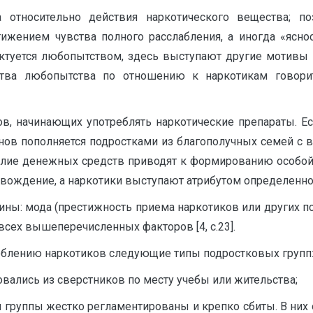
относительно действия наркотического вещества; по
тижением чувства полного расслабления, а иногда «ясно
туется любопытством, здесь выступают другие мотивы — 
ства любопытства по отношению к наркотикам говор
в, начинающих употреблять наркотические препараты. Е
анов пополняется подростками из благополучных семей с
билие денежных средств приводят к формированию особой
вождение, а наркотики выступают атрибутом определенног
ны: мода (престижность приема наркотиков или других п
всех вышеперечисленных факторов [4, с.23].
еблению наркотиков следующие типы подростковых групп
ались из сверстников по месту учебы или жительства;
группы жестко регламентированы и крепко сбиты. В них 