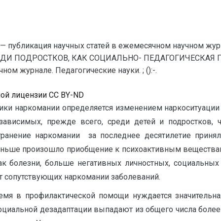
— публикация научных статей в ежемесячном научном жур
ДИ ПОДРОСТКОВ, КАК СОЦИАЛЬНО- ПЕДАГОГИЧЕСКАЯ ПР
ом журнале. Педагогические науки. ; ():-.
ной лицензии CC BY-ND
ки наркомании определяется изменением наркоситуации 
озависимых, прежде всего, среди детей и подростков,
странение наркомании за последнее десятилетие прин
 раньше произошло приобщение к психоактивным вещества
 как болезни, больше негативных личностных, социальны
ст сопутствующих наркомании заболеваний.
емя в профилактической помощи нуждается значительная
оциальной дезадаптации выпадают из общего числа более 