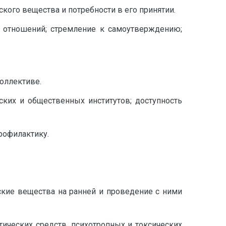
ского вещества и потребности в его принятии.
х отношений; стремление к самоутверждению;
оллективе.
ских и общественных институтов; доступность
рофилактику.
ские вещества на ранней и проведение с ними
ических средств, психотропных и токсических