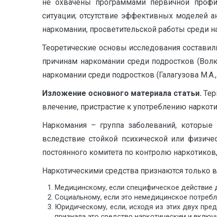
не охвачены программами первичной профил
ситуации; отсутствие эффективных моделей а
наркомании, просветительской работы среди нас
Теоретические основы исследования составили: 
причинам наркомании среди подростков (Волков
наркомании среди подростков (Галагузова М.А., С
Изложение основного материала статьи.
Тер
влечение, пристрастие к употреблению наркот
Наркомания – группа заболеваний, которые
вследствие стойкой психической или физичес
постоянного комитета по контролю наркотико
Наркотическими средства признаются только в 
Медицинскому, если специфическое действие д
Социальному, если это немедицинское потребл
Юридическому, если, исходя из этих двух пр
признала это средство наркотическим и включи