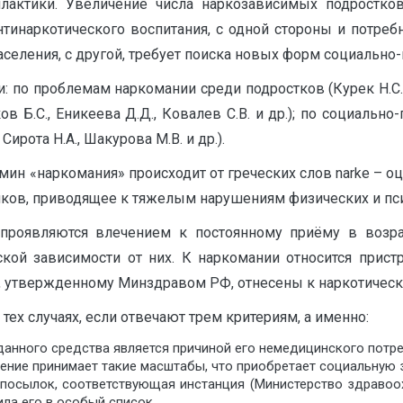
актики. Увеличение числа наркозависимых подростко
нтинаркотического воспитания, с одной стороны и потреб
еления, с другой, требует поиска новых форм социально-пе
по проблемам наркомании среди подростков (Курек Н.С., М
 Б.С., Еникеева Д.Д., Ковалев С.В. и др.); по социальн
ирота Н.А., Шакурова М.В. и др.).
мин «наркомания» происходит от греческих слов narke – оц
иков, приводящее к тяжелым нарушениям физических и пс
 проявляются влечением к постоянному приёму в возра
кой зависимости от них. К наркомании относится прист
в, утвержденному Минздравом РФ, отнесены к наркотичес
тех случаях, если отвечают трем критериям, а именно:
анного средства является причиной его немедицинского потре
ение принимает такие масштабы, что приобретает социальную 
едпосылок, соответствующая инстанция (Министерство здраво
ла его в особый список..