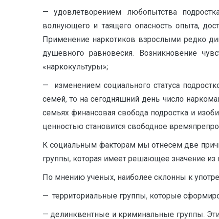
— удовлетворением любопытства подростка 
волнующего и таящего опасность опыта, дос
Применение наркотиков взрослыми редко дик
душевного равновесия. Возникновение чув
«наркокультуры»;
— изменением социального статуса подростко
семей, то на сегодняшний день число нарком
семьях финансовая свобода подростка и изо
ценностью становится свободное времяпрепро
К социальным факторам мы отнесем две причи
группы, которая имеет решающее значение из 
По мнению ученых, наиболее склонны к употр
— территориальные группы, которые сформиров
— делинквентные и криминальные группы. Эти 