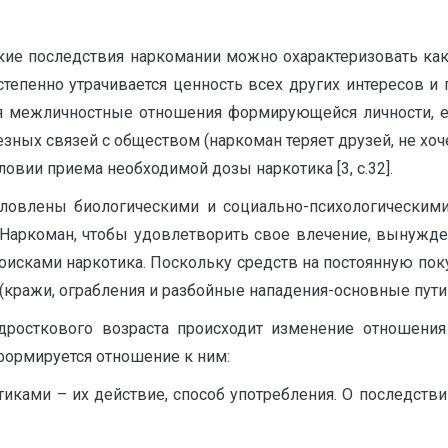
кие последствия наркомании можно охарактеризовать как
остепенно утрачивается ценность всех других интересов и
 межличностные отношения формирующейся личности, ее 
ых связей с обществом (наркоман теряет друзей, не хочет
вии приема необходимой дозы наркотика [3, с.32].
ловлены биологическими и социально-психологическими
аркоман, чтобы удовлетворить свое влечение, вынужден 
поисками наркотика. Поскольку средств на постоянную по
(кражи, ограбления и разбойные нападения-основные пути
дросткового возраста происходит изменение отношения
 формируется отношение к ним:
котиками – их действие, способ употребления. О последств