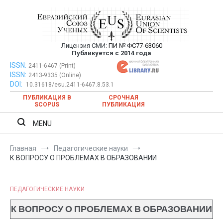
Перейти
к
содержимому
Лицензия СМИ:
ПИ № ФС77-63060
Евразийский Союз Ученых —
Публикуется с 2014 года
публикация научных статей в
ISSN:
Евразийский Союз Ученых — публикация научных статей в
2411-6467 (Print)
ISSN:
2413-9335 (Online)
ежемесячном научном журнале
ежемесячном научном журнале
DOI:
10.31618/esu.2411-6467.8.53.1
ПУБЛИКАЦИЯ В
СРОЧНАЯ
SCOPUS
ПУБЛИКАЦИЯ
MENU
Главная
Педагогические науки
К ВОПРОСУ О ПРОБЛЕМАХ В ОБРАЗОВАНИИ
ПЕДАГОГИЧЕСКИЕ НАУКИ
К ВОПРОСУ О ПРОБЛЕМАХ В ОБРАЗОВАНИИ