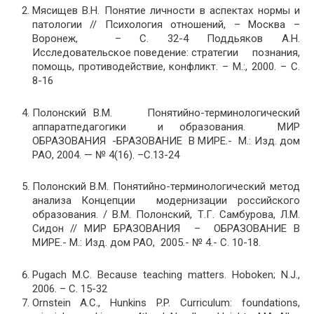
Мясищев В.Н. Понятие личности в аспектах нормы и
патологии // Психология отношений, – Москва –
Воронеж, – С. 32-4 Поддьяков А.Н.
Исследовательское поведение: стратегии познания,
помощь, противодействие, конфликт. – М.:, 2000. – С.
8-16
Полонский В.М. Понятийно-терминологический
аппаратпедагогики и образования. МИР
ОБРАЗОВАНИЯ -БРАЗОВАНИЕ В МИРЕ.- М.: Изд. дом
РАО, 2004. — № 4(16). –C.13-24
Полонский В.М. Понятийно-терминологический метод
анализа Концепции модернизации российского
образования. / В.М. Полонский, Т.Г. Самбурова, Л.М.
Сидон // МИР БРАЗОВАНИЯ – ОБРАЗОВАНИЕ В
МИРЕ.- М.: Изд. дом РАО, 2005.- № 4.- C. 10-18.
Pugach M.C. Because teaching matters. Hoboken; N.J.,
2006. – С. 15-32
Ornstein A.C., Hunkins P.P. Curriculum: foundations,