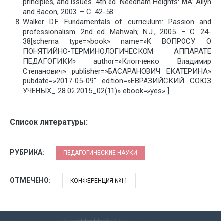
principles, and issues. 4th ed. Needham Heights: MA: Allyn
and Bacon, 2003. – С. 42-58
Walker D.F. Fundamentals of curriculum: Passion and
professionalism. 2nd ed. Mahwah; N.J., 2005. – С. 24-
38[schema type=»book» name=»К ВОПРОСУ О
ПОНЯТИЙНО-ТЕРМИНОЛОГИЧЕСКОМ АППАРАТЕ
ПЕДАГОГИКИ» author=»Клопченко Владимир
Степанович» publisher=»БАСАРАНОВИЧ ЕКАТЕРИНА»
pubdate=»2017-05-09″ edition=»ЕВРАЗИЙСКИЙ СОЮЗ
УЧЕНЫХ_ 28.02.2015_02(11)» ebook=»yes» ]
Список литературы:
РУБРИКА:
ПЕДАГОГИЧЕСКИЕ НАУКИ
ОТМЕЧЕНО:
КОНФЕРЕНЦИЯ №11