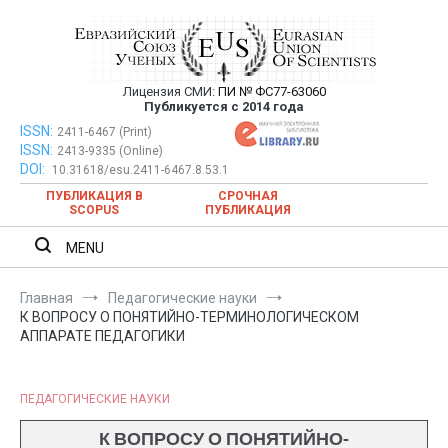
Перейти
к
содержимому
Лицензия СМИ:
ПИ № ФС77-63060
Евразийский Союз Ученых —
Публикуется с 2014 года
публикация научных статей в
ISSN:
Евразийский Союз Ученых — публикация научных статей в
2411-6467 (Print)
ISSN:
2413-9335 (Online)
ежемесячном научном журнале
ежемесячном научном журнале
DOI:
10.31618/esu.2411-6467.8.53.1
ПУБЛИКАЦИЯ В
СРОЧНАЯ
SCOPUS
ПУБЛИКАЦИЯ
MENU
Главная
Педагогические науки
К ВОПРОСУ О ПОНЯТИЙНО-ТЕРМИНОЛОГИЧЕСКОМ
АППАРАТЕ ПЕДАГОГИКИ
ПЕДАГОГИЧЕСКИЕ НАУКИ
К ВОПРОСУ О ПОНЯТИЙНО-