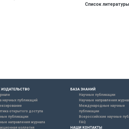
Список литературы
 ИЗДАТЕЛЬСТВО
БАЗА ЗНАНИЙ
рнале
Научные публикации
а научных публикаций
Научные направления журна
ексирование
Международные научные
тика открытого доступа
публикации
ные публикации
Всероссийские научные пуб
ные направления журнала
FAQ
кционная коллегия
НАШИ КОНТАКТЫ