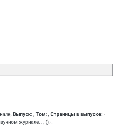
нале,
Выпуск:
,
Том:
,
Страницы в выпуске:
-
ном журнале. . ; ():-.