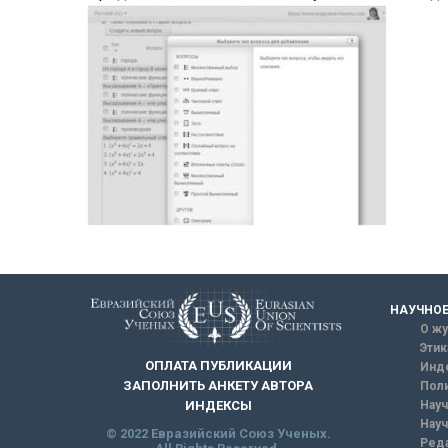
НАУЧНОЕ
О жу
Этик
ОПЛАТА ПУБЛИКАЦИИ
Инд
ЗАПОЛНИТЬ АНКЕТУ АВТОРА
Поли
Науч
ИНДЕКСЫ
Науч
© 2022 Евразийский Союз Ученых.
Реда