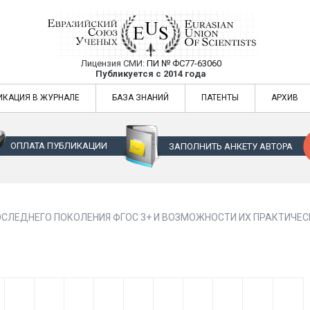
Лицензия СМИ:
ПИ № ФС77-63060
Евразийский Союз Ученых — публикация
Публикуется с 2014 года
жур
Евразийский Союз Ученых — публикация научных статей в ежемес
ИКАЦИЯ В ЖУРНАЛЕ
БАЗА ЗНАНИЙ
ПАТЕНТЫ
АРХИВ
ОПЛАТА ПУБЛИКАЦИИ
ЗАПОЛНИТЬ АНКЕТУ АВТОРА
ОСЛЕДНЕГО ПОКОЛЕНИЯ ФГОС 3+ И ВОЗМОЖНОСТИ ИХ ПРАКТИЧЕ