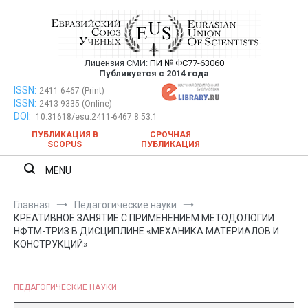
Перейти
к
содержимому
Лицензия СМИ:
ПИ № ФС77-63060
Евразийский Союз Ученых —
Публикуется с 2014 года
публикация научных статей в
ISSN:
Евразийский Союз Ученых — публикация научных статей в
2411-6467 (Print)
ISSN:
2413-9335 (Online)
ежемесячном научном журнале
ежемесячном научном журнале
DOI:
10.31618/esu.2411-6467.8.53.1
ПУБЛИКАЦИЯ В
СРОЧНАЯ
SCOPUS
ПУБЛИКАЦИЯ
MENU
Главная
Педагогические науки
КРЕАТИВНОЕ ЗАНЯТИЕ С ПРИМЕНЕНИЕМ МЕТОДОЛОГИИ
НФТМ-ТРИЗ В ДИСЦИПЛИНЕ «МЕХАНИКА МАТЕРИАЛОВ И
КОНСТРУКЦИЙ»
ПЕДАГОГИЧЕСКИЕ НАУКИ