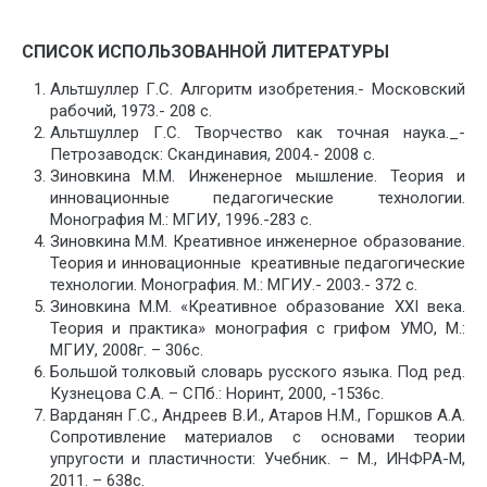
СПИСОК ИСПОЛЬЗОВАННОЙ ЛИТЕРАТУРЫ
Альтшуллер Г.С. Алгоритм изобретения.- Московский
рабочий, 1973.- 208 с.
Альтшуллер Г.С. Творчество как точная наука._-
Петрозаводск: Скандинавия, 2004.- 2008 с.
Зиновкина М.М. Инженерное мышление. Теория и
инновационные педагогические технологии.
Монография М.: МГИУ, 1996.-283 с.
Зиновкина М.М. Креативное инженерное образование.
Теория и инновационные креативные педагогические
технологии. Монография. М.: МГИУ.- 2003.- 372 с.
Зиновкина М.М. «Креативное образование XXI века.
Теория и практика» монография с грифом УМО, М.:
МГИУ, 2008г. – 306с.
Большой толковый словарь русского языка. Под ред.
Кузнецова С.А. – СПб.: Норинт, 2000, -1536с.
Варданян Г.С., Андреев В.И., Атаров Н.М., Горшков А.А.
Сопротивление материалов с основами теории
упругости и пластичности: Учебник. – М., ИНФРА-М,
2011. – 638с.